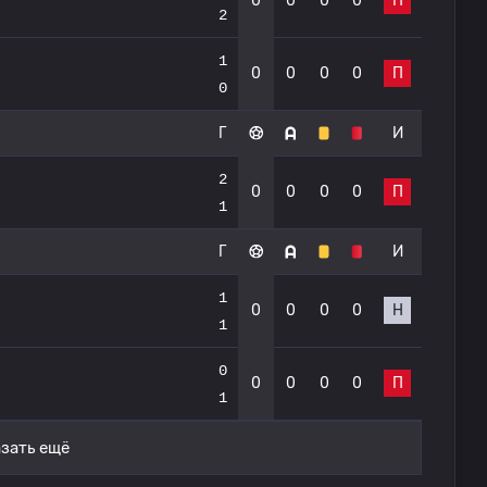
0
0
0
0
П
2
1
0
0
0
0
П
0
Г
И
2
0
0
0
0
П
1
Г
И
1
0
0
0
0
Н
1
0
0
0
0
0
П
1
зать ещё