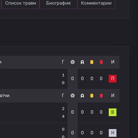
Список травм
Биография
Комментарии
и
Г
И
1
0
0
0
0
П
0
атчи
Г
И
2
0
0
0
0
В
4
0
0
0
0
0
Н
0