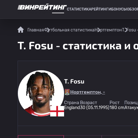
СТАТИСТИКА
РЕЙТИНГИ
БОНУСЫ
ОБЗО
СПОРТИВНАЯ СТАТИСТИКА
Главная
Футбольная статистика
Нортгемптон
T. Fosu
T. Fosu - статистика и
T. Fosu
Нортгемптон, -
Страна
Возраст
Рост
Позиц
England
30 (05.11.1995)
180 cm
Атаку