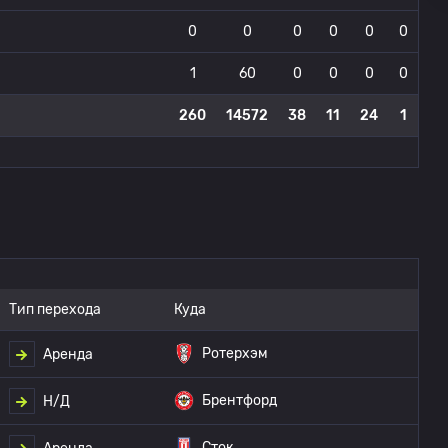
0
0
0
0
0
0
1
60
0
0
0
0
260
14572
38
11
24
1
Тип перехода
Куда
Ротерхэм
Аренда
Брентфорд
Н/Д
Сток