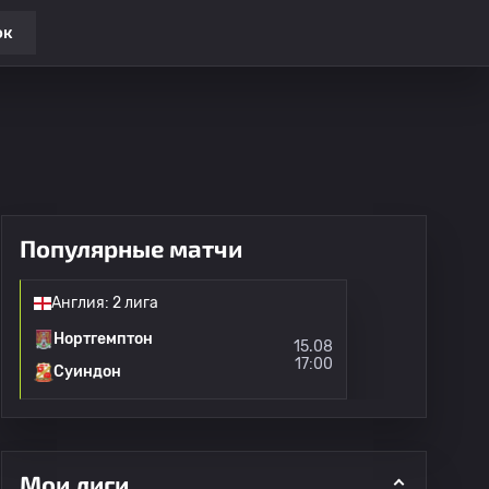
ок
Популярные матчи
Англия: 2 лига
Нортгемптон
15.08
17:00
Суиндон
Мои лиги