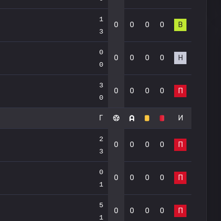
1
0
0
0
0
В
3
0
0
0
0
0
Н
0
3
0
0
0
0
П
0
Г
И
2
0
0
0
0
П
3
0
0
0
0
0
П
1
5
0
0
0
0
П
1