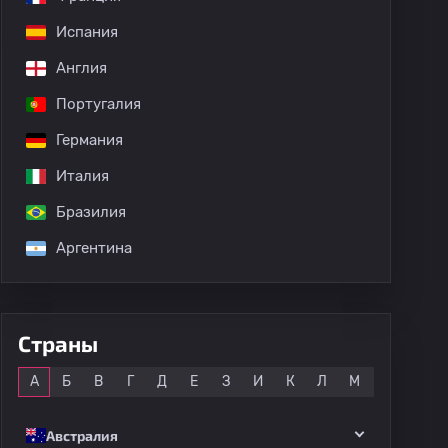
Испания
Англия
Португалия
Германия
дных матчей
Италия
Бразилия
Аргентина
Страны
Все
А
Б
В
Г
Д
Е
З
И
К
Л
М
Н
О
Австралия