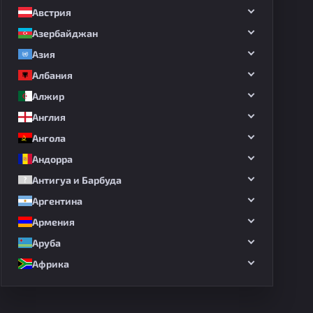
Австрия
Азербайджан
Азия
Албания
Алжир
Англия
Ангола
Андорра
Антигуа и Барбуда
Аргентина
Армения
Аруба
Африка