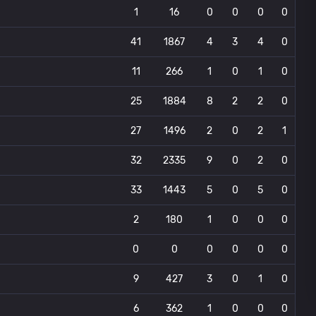
1
16
0
0
0
0
41
1867
4
3
4
0
11
266
1
0
1
0
25
1884
8
2
2
0
27
1496
2
0
2
1
32
2335
9
0
2
0
33
1443
5
0
5
0
2
180
1
0
0
0
0
0
0
0
0
0
9
427
3
0
1
0
6
362
1
0
0
0