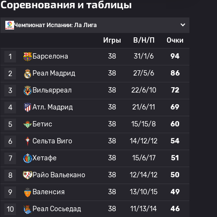
Соревнования и таблицы
Чемпионат Испании: Ла Лига
Игры
В/Н/П
Очки
Барселона
38
31/1/6
94
1
Реал Мадрид
38
27/5/6
86
2
Вильярреал
38
22/6/10
72
3
Атл. Мадрид
38
21/6/11
69
4
Бетис
38
15/15/8
60
5
Сельта Виго
38
14/12/12
54
6
Хетафе
38
15/6/17
51
7
Райо Вальекано
38
12/14/12
50
8
Валенсия
38
13/10/15
49
9
Реал Сосьедад
38
11/13/14
46
10