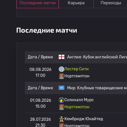
Последние матчи
Карьера
Переходы
Последние матчи
Дата / Время
Англия:
Кубок английской Лиг
Лестер Сити
08.08.2026
17:00
Нортгемптон
Дата / Время
Мир:
Клубные товарищеские м
Солихалл Мурс
01.08.2026
15:00
Нортгемптон
Кембридж Юнайтед
28.07.2026
21:30
Нортгемптон