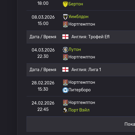
18:00
Бертон
Уимблдон
08.03.2026
15:00
Нортгемптон
Дата / Время
Англия:
Трофей Efl
Лутон
04.03.2026
22:30
Нортгемптон
Дата / Время
Англия:
Лига 1
Нортгемптон
28.02.2026
15:30
Питерборо
Нортгемптон
24.02.2026
22:45
Порт Вэйл
Пока