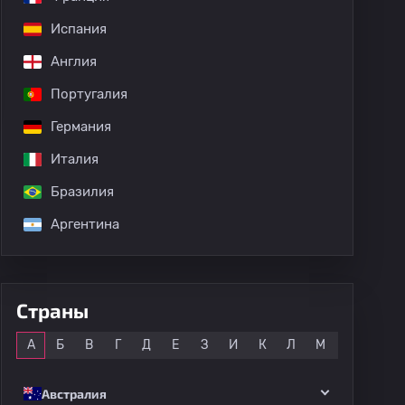
Испания
Англия
Португалия
Германия
Италия
Бразилия
Аргентина
дных матчей
Страны
Все
А
Б
В
Г
Д
Е
З
И
К
Л
М
Н
О
Австралия