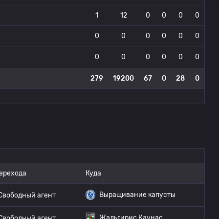
1
12
0
0
0
0
0
0
0
0
0
0
0
0
0
0
0
0
279
19200
67
0
28
0
перехода
Куда
Выращивание капусты
Свободный агент
Жальгирис Каунас
Свободный агент