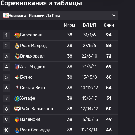
Соревнования и таблицы
Чемпионат Испании: Ла Лига
Игры
В/Н/П
Очки
Барселона
38
31/1/6
94
1
Реал Мадрид
38
27/5/6
86
2
Вильярреал
38
22/6/10
72
3
Атл. Мадрид
38
21/6/11
69
4
Бетис
38
15/15/8
60
5
Сельта Виго
38
14/12/12
54
6
Хетафе
38
15/6/17
51
7
Райо Вальекано
38
12/14/12
50
8
Валенсия
38
13/10/15
49
9
Реал Сосьедад
38
11/13/14
46
10