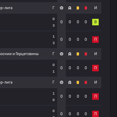
р-лига
Г
И
0
0
0
0
0
В
3
1
0
0
0
0
П
3
Боснии и Герцеговины
Г
И
0
0
0
0
0
П
1
р-лига
Г
И
1
0
0
0
0
П
0
0
0
0
0
0
П