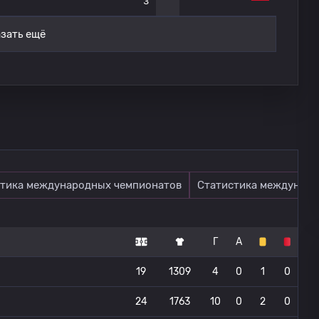
3
зать ещё
тика международных чемпионатов
Статистика междунаро
Г
А
19
1309
4
0
1
0
24
1763
10
0
2
0