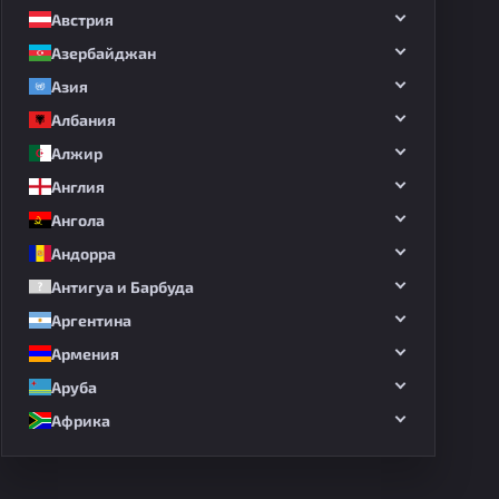
Австрия
Азербайджан
Азия
Албания
Алжир
Англия
Ангола
Андорра
Антигуа и Барбуда
Аргентина
Армения
Аруба
Африка