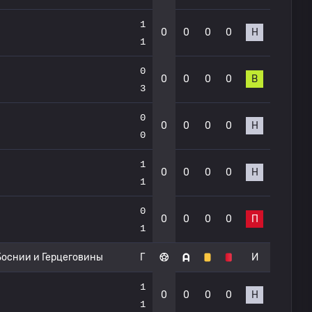
1
0
0
0
0
Н
1
0
0
0
0
0
В
3
0
0
0
0
0
Н
0
1
0
0
0
0
Н
1
0
0
0
0
0
П
1
Боснии и Герцеговины
Г
И
1
0
0
0
0
Н
1