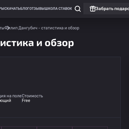
Забрать подар
РЫ
СКАЧАТЬ
БЛОГ
ОТЗЫВЫ
ШКОЛА СТАВОК
ты
Филип Дангубич - статистика и обзор
истика и обзор
ия на поле
Стоимость
ующий
Free