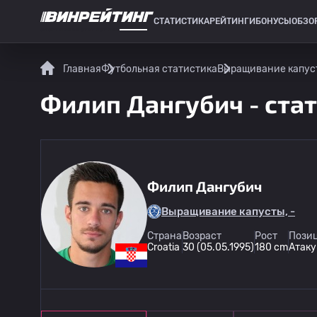
СТАТИСТИКА
РЕЙТИНГИ
БОНУСЫ
ОБЗО
СПОРТИВНАЯ СТАТИСТИКА
Главная
Футбольная статистика
Выращивание капус
Филип Дангубич - стат
Филип Дангубич
Выращивание капусты, -
Страна
Возраст
Рост
Позиц
Croatia
30 (05.05.1995)
180 cm
Атак