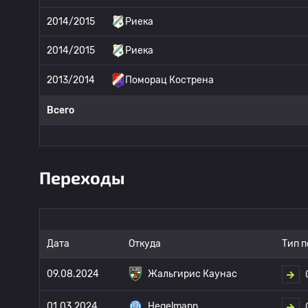
2014/2015
Риека
2014/2015
Риека
2013/2014
Поморац Кострена
Всего
Переходы
Дата
Откуда
Тип 
09.08.2024
Жальгирис Каунас
01.03.2024
Hegelmann