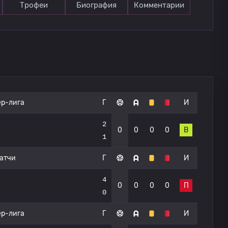
Трофеи
Биография
Комментарии
р-лига
Г
И
2
0
0
0
0
В
1
атчи
Г
И
4
0
0
0
0
П
0
р-лига
Г
И