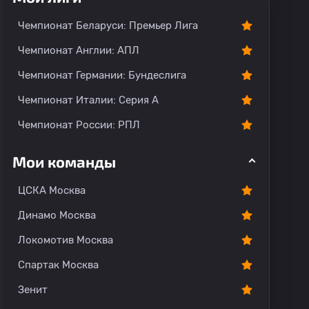
Чемпионат Беларуси: Премьер Лига
Чемпионат Англии: АПЛ
Чемпионат Германии: Бундеслига
Чемпионат Италии: Серия А
Чемпионат России: РПЛ
Мои команды
ЦСКА Москва
Динамо Москва
Локомотив Москва
Спартак Москва
Зенит