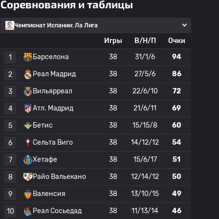
Соревнования и таблицы
Чемпионат Испании: Ла Лига
Игры
В/Н/П
Очки
Барселона
38
31/1/6
94
1
Реал Мадрид
38
27/5/6
86
2
Вильярреал
38
22/6/10
72
3
Атл. Мадрид
38
21/6/11
69
4
Бетис
38
15/15/8
60
5
Сельта Виго
38
14/12/12
54
6
Хетафе
38
15/6/17
51
7
Райо Вальекано
38
12/14/12
50
8
Валенсия
38
13/10/15
49
9
Реал Сосьедад
38
11/13/14
46
10