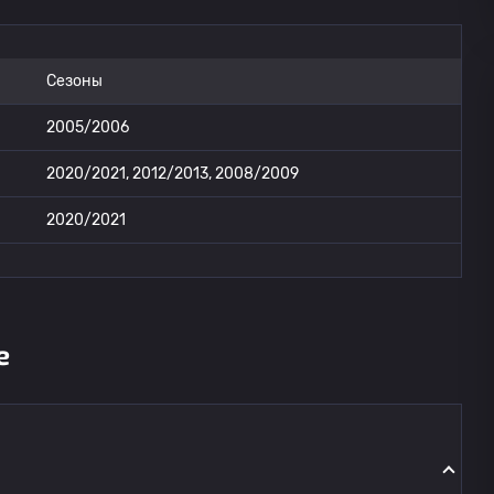
Сезоны
2005/2006
2020/2021, 2012/2013, 2008/2009
2020/2021
е