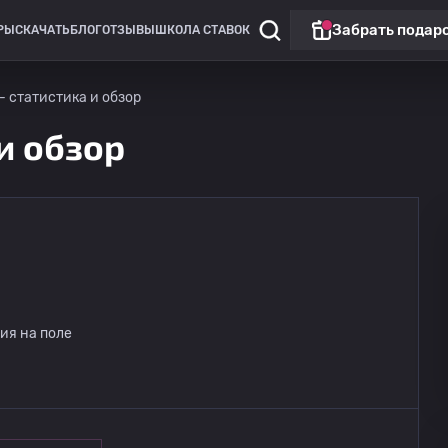
Забрать подар
РЫ
СКАЧАТЬ
БЛОГ
ОТЗЫВЫ
ШКОЛА СТАВОК
a - статистика и обзор
 и обзор
Чемпионат России: РПЛ
Матч дня
Динамо Москва
09.08
ия на поле
14:30
Динамо Махачкала