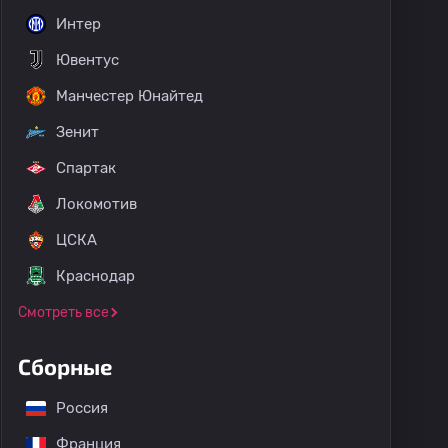
Интер
Ювентус
Манчестер Юнайтед
Зенит
Спартак
Локомотив
ЦСКА
Краснодар
Смотреть все
Сборные
Россия
Франция