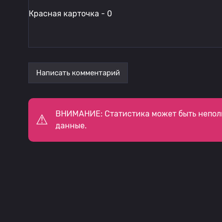
Красная карточка - 0
Написать комментарий
ВНИМАНИЕ: Статистика может быть непол
данные.