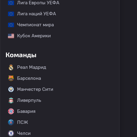
Лига Европы УЕФА
Лига наций УЕФА
Чемпионат мира
Кубок Америки
Команды
Реал Мадрид
Барселона
Манчестер Сити
Ливерпуль
Бавария
ПСЖ
Челси