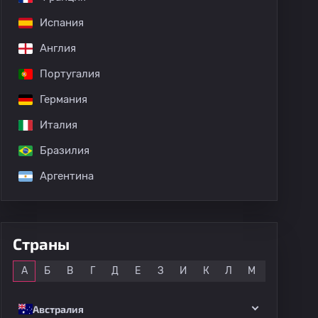
Испания
Англия
Португалия
Германия
Италия
Бразилия
Аргентина
Страны
Все
А
Б
В
Г
Д
Е
З
И
К
Л
М
Н
О
Австралия