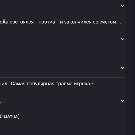
Ã­a состоялся - против - и закончился со счетом -.
чил . Самая популярная травма игрока - .
a
0 матча)