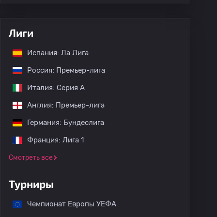
Лиги
Испания: Ла Лига
Россия: Премьер-лига
Италия: Серия А
Англия: Премьер-лига
Германия: Бундеслига
Франция: Лига 1
Смотреть все
Турниры
Чемпионат Европы УЕФА