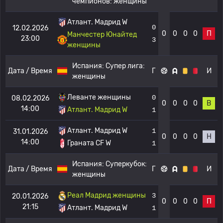
чемпионов: женщины
Атлант. Мадрид W
0
12.02.2026
0
0
0
0
П
Манчестер Юнайтед
23:00
3
женщины
Испания:
Супер лига:
Дата / Время
Г
И
женщины
Леванте женщины
0
08.02.2026
0
0
0
0
В
14:00
Атлант. Мадрид W
1
Атлант. Мадрид W
1
31.01.2026
0
0
0
0
Н
14:00
Граната CF W
1
Испания:
Суперкубок:
Дата / Время
Г
И
женщины
Реал Мадрид женщины
3
20.01.2026
0
0
0
0
П
21:15
Атлант. Мадрид W
1