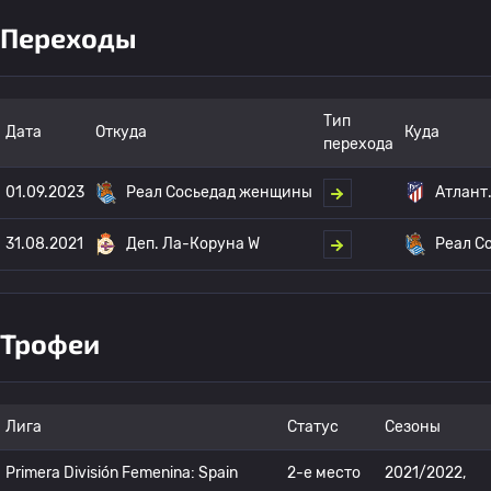
Переходы
Тип
Дата
Откуда
Куда
перехода
01.09.2023
Реал Сосьедад женщины
Атлант
31.08.2021
Деп. Ла-Коруна W
Реал С
Трофеи
Лига
Статус
Сезоны
Primera División Femenina: Spain
2-е место
2021/2022,