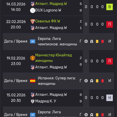
Атлант. Мадрид W
5
14.03.2026
0
0
0
0
В
14:00
DUX Logrono W
0
Севилья ФК W
2
22.02.2026
0
0
0
0
П
20:00
Атлант. Мадрид W
1
Европа:
Лига
Дата / Время
Г
И
чемпионов: женщины
Манчестер Юнайтед
2
19.02.2026
женщины
0
0
0
0
П
23:00
0
Атлант. Мадрид W
Испания:
Супер лига:
Дата / Время
Г
И
женщины
Атлант. Мадрид W
0
15.02.2026
0
0
0
0
Н
20:30
Мадрид К. У
0
Европа:
Лига
Дата / Время
Г
И