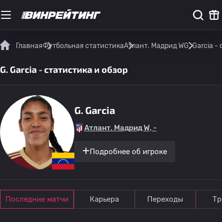
Главная
Футбольная статистика
Атлант. Мадрид W
G. Garcia -
G. Garcia - статистика и обзор
G. Garcia
Атлант. Мадрид W, -
Подробнее об игроке
Последние матчи
Карьера
Переходы
Тр