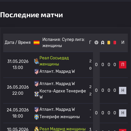
Последние матчи
Испания:
Супер лига:
Дата / Время
Г
И
женщины
Реал Сосьедад
2
31.05.2026
женщины
0
0
0
0
П
13:00
0
Атлант. Мадрид W
Атлант. Мадрид W
2
26.05.2026
0
0
0
0
Н
Коста-Адехе Тенерифе
22:00
2
W
Атлант. Мадрид W
-
24.05.2026
0
0
0
0
Н
18:00
Тенерифе женщины
-
Реал Мадрид женщины
1
10.05.2026