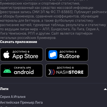
букмекерских конторах и спортивной статистике,
зарегистрированный как средство массовой информации
(реестровая запись СМИ ЭЛ № ФС 77-83883). Публикует рейтинги
и обзоры букмекеров, сравнения коэффициентов, обучающие
материалы для беттеров, а также футбольную статистику:
расписание матчей, турнирные таблицы, результаты и статистику
по ведущим лигам мира — АПЛ, Бундеслига, Ла Лига, Серия А,
Лига Чемпионов, РПЛ и другим. Сайт является партнёром
легальных российских букмекеров.
Скачать приложение
Лиги
Серия A Италия
Английская Премьер Лига