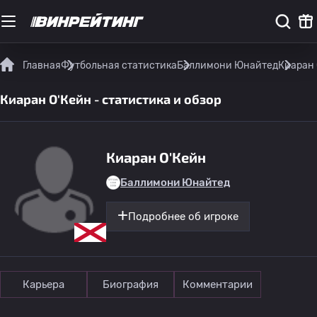
Главная
Футбольная статистика
Баллимони Юнайтед
Киаран 
Киаран О'Кейн - статистика и обзор
Киаран О'Кейн
Баллимони Юнайтед
Подробнее об игроке
Карьера
Биография
Комментарии