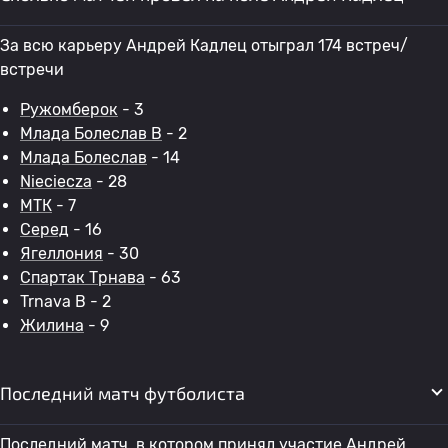
За всю карьеру Андрей Кадлец отыграл 174 встреч/
встречи
Ружомберок
- 3
Млада Болеслав B
- 2
Млада Болеслав
- 14
Nieciecza
- 28
МТК
- 7
Серед
- 16
Ягеллония
- 30
Спартак Трнава
- 63
Trnava B - 2
Жилина
- 9
Последний матч футболиста
Последний матч, в котором принял участие Андрей