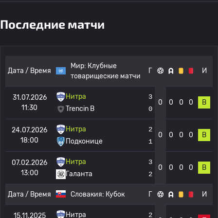
Последние матчи
Мир:
Клубные
Дата / Время
Г
И
товарищеские матчи
Нитра
3
31.07.2026
0
0
0
0
В
11:30
Trencin B
0
Нитра
2
24.07.2026
0
0
0
0
В
18:00
Подконице
1
Нитра
3
07.02.2026
0
0
0
0
В
13:00
Галанта
2
Дата / Время
Словакия:
Кубок
Г
И
Нитра
2
15.11.2025