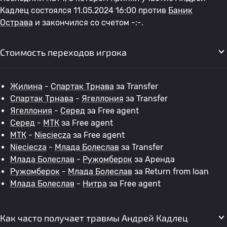
Кадлец состоялся 11.05.2024 16:00 против
Баник
Острава
и закончился со счетом -:-.
Стоимость переходов игрока
Жилина
-
Спартак Трнава
за Transfer
Спартак Трнава
-
Ягеллония
за Transfer
Ягеллония
-
Серед
за Free agent
Серед
-
МТК
за Free agent
МТК
-
Nieciecza
за Free agent
Nieciecza
-
Млада Болеслав
за Transfer
Млада Болеслав
-
Ружомберок
за Аренда
Ружомберок
-
Млада Болеслав
за Return from loan
Млада Болеслав
-
Нитра
за Free agent
Как часто получает травмы Андрей Кадлец