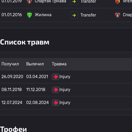
07.01.2019
Спартак Трнава
Яге
Transfer
01.01.2016
Жилина
Спар
Transfer
Список травм
Получил
Вылечил
Травма
26.09.2020
03.04.2021
Injury
08.11.2018
11.12.2018
Injury
12.07.2024
02.08.2024
Injury
Трофеи