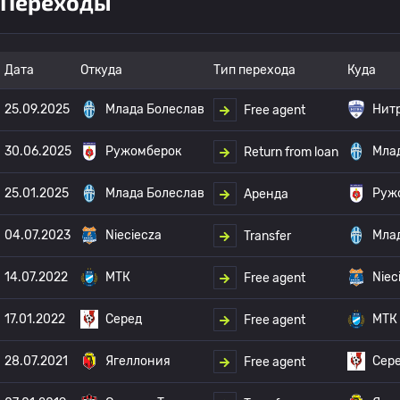
Переходы
Дата
Откуда
Тип перехода
Куда
25.09.2025
Млада Болеслав
Нит
Free agent
30.06.2025
Ружомберок
Мла
Return from loan
25.01.2025
Млада Болеслав
Руж
Аренда
04.07.2023
Nieciecza
Мла
Transfer
14.07.2022
МТК
Niec
Free agent
17.01.2022
Серед
МТК
Free agent
28.07.2021
Ягеллония
Сер
Free agent