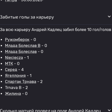
Забитые голы за карьеру
За всю карьеру Андрей Кадлец забил более 10 гол/голов
Ружомберок
- 0
Млада Болеслав B
- 0
Млада Болеслав
- 0
Nieciecza
- 1
МТК
- 0
Серед
- 4
Ягеллония
- 1
Спартак Трнава
- 2
Trnava B - 2
Жилина
- 0
Сколько матчей провел на поле Андрей Кадлец