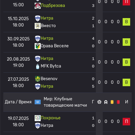
0
0
0
0
П
15:00
Подбрезова
3
Нитра
2
15.10.2025
0
0
0
0
В
18:00
Вместо
1
Нитра
4
30.09.2025
0
0
0
0
В
18:00
Орава Веселе
0
Нитра
1
20.08.2025
0
0
0
0
В
19:00
MFK Bytca
0
Besenov
0
27.07.2025
0
0
0
0
В
18:00
Нитра
5
Мир:
Клубные
Дата / Время
Г
И
товарищеские матчи
Похронье
1
19.07.2025
0
0
0
0
П
18:00
Нитра
0