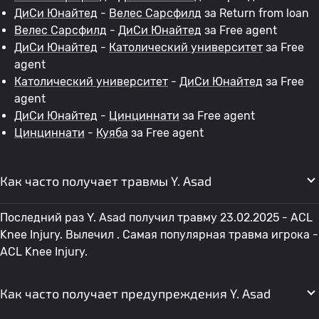
ДиСи Юнайтед
-
Велес Сарсфилд
за Return from loan
Велес Сарсфилд
-
ДиСи Юнайтед
за Free agent
ДиСи Юнайтед
-
Католический университет
за Free
agent
Католический университет
-
ДиСи Юнайтед
за Free
agent
ДиСи Юнайтед
-
Цинциннати
за Free agent
Цинциннати
-
Куяба
за Free agent
Как часто получает травмы Y. Asad
Последний раз Y. Asad получил травму 23.02.2025 - ACL
Knee Injury. Вылечил . Самая популярная травма игрока -
ACL Knee Injury.
Как часто получает предупреждения Y. Asad