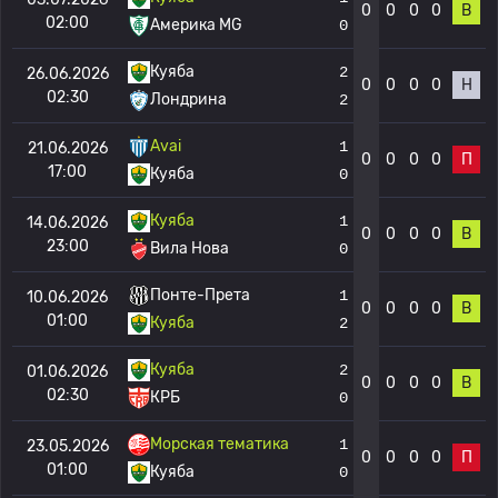
0
0
0
0
В
02:00
Америка MG
0
Куяба
2
26.06.2026
0
0
0
0
Н
02:30
Лондрина
2
Avai
1
21.06.2026
0
0
0
0
П
17:00
Куяба
0
Куяба
1
14.06.2026
0
0
0
0
В
23:00
Вила Нова
0
Понте-Прета
1
10.06.2026
0
0
0
0
В
01:00
Куяба
2
Куяба
2
01.06.2026
0
0
0
0
В
02:30
КРБ
0
Морская тематика
1
23.05.2026
0
0
0
0
П
01:00
Куяба
0