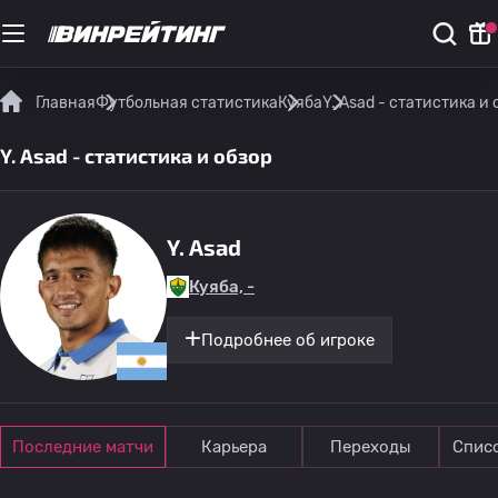
Главная
Футбольная статистика
Куяба
Y. Asad - статистика и 
Y. Asad - статистика и обзор
Y. Asad
Куяба, -
Подробнее об игроке
Последние матчи
Карьера
Переходы
Спис