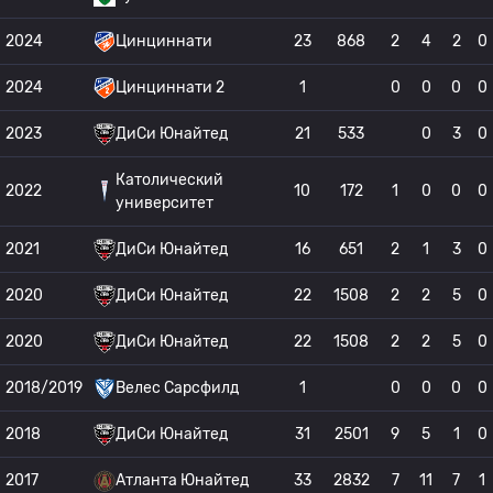
2024
Цинциннати
23
868
2
4
2
0
2024
Цинциннати 2
1
0
0
0
0
2023
ДиСи Юнайтед
21
533
0
3
0
Католический
2022
10
172
1
0
0
0
университет
2021
ДиСи Юнайтед
16
651
2
1
3
0
2020
ДиСи Юнайтед
22
1508
2
2
5
0
2020
ДиСи Юнайтед
22
1508
2
2
5
0
2018/2019
Велес Сарсфилд
1
0
0
0
0
2018
ДиСи Юнайтед
31
2501
9
5
1
0
2017
Атланта Юнайтед
33
2832
7
11
7
1