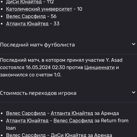
ДиСи Юнайтед
- 112
Католический университет
- 10
Велес Сарсфилд
- 56
Атланта Юнайтед
- 33
Последний матч футболиста
Последний матч, в котором принял участие Y. Asad
состоялся 16.05.2024 02:30 против
Цинциннати
и
закончился со счетом 1:0.
Стоимость переходов игрока
Велес Сарсфилд
-
Атланта Юнайтед
за Аренда
Атланта Юнайтед
-
Велес Сарсфилд
за Return from
loan
Велес Сарсфилд
-
ДиСи Юнайтед
за Аренда