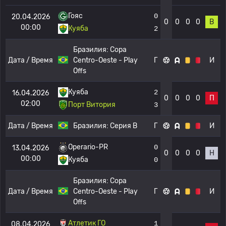
Гояс
0
20.04.2026
0
0
0
0
В
00:00
Куяба
2
Бразилия:
Copa
Дата / Время
Centro-Oeste - Play
Г
И
Offs
Куяба
2
16.04.2026
0
0
0
0
П
02:00
Порт Витория
3
Дата / Время
Бразилия:
Серия B
Г
И
Operario-PR
0
13.04.2026
0
0
0
0
Н
00:00
Куяба
0
Бразилия:
Copa
Дата / Время
Centro-Oeste - Play
Г
И
Offs
Атлетик ГО
1
08.04.2026