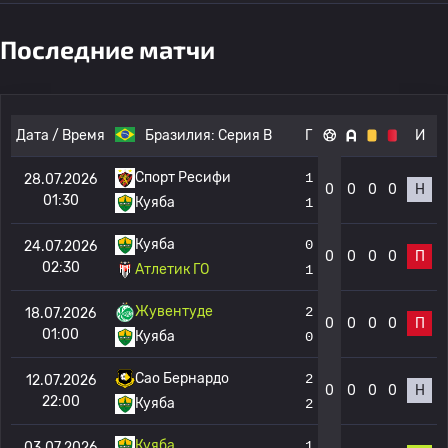
Последние матчи
Дата / Время
Бразилия:
Серия B
Г
И
Спорт Ресифи
1
28.07.2026
0
0
0
0
Н
01:30
Куяба
1
Куяба
0
24.07.2026
0
0
0
0
П
02:30
Атлетик ГО
1
Жувентуде
2
18.07.2026
0
0
0
0
П
01:00
Куяба
0
Сао Бернардо
2
12.07.2026
0
0
0
0
Н
22:00
Куяба
2
Куяба
1
03.07.2026