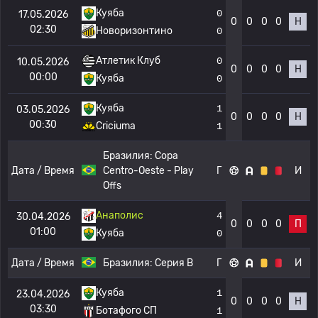
Куяба
0
17.05.2026
0
0
0
0
Н
02:30
Новоризонтино
0
Атлетик Клуб
0
10.05.2026
0
0
0
0
Н
00:00
Куяба
0
Куяба
1
03.05.2026
0
0
0
0
Н
00:30
Criciuma
1
Бразилия:
Copa
Дата / Время
Centro-Oeste - Play
Г
И
Offs
Анаполис
4
30.04.2026
0
0
0
0
П
01:00
Куяба
0
Дата / Время
Бразилия:
Серия B
Г
И
Куяба
1
23.04.2026
0
0
0
0
Н
03:30
Ботафого СП
1