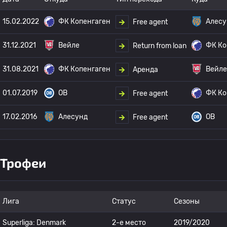
15.02.2022
ФК Копенгаген
Алесу
Free agent
31.12.2021
Вейле
ФК Ко
Return from loan
31.08.2021
ФК Копенгаген
Вейле
Аренда
01.07.2019
OB
ФК Ко
Free agent
17.02.2016
Алесунд
OB
Free agent
Трофеи
Лига
Статус
Сезоны
Superliga: Denmark
2-е место
2019/2020