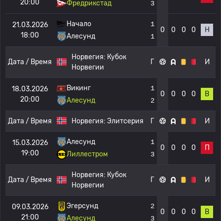
20:00
Фредрикстад
3
Начало
1
21.03.2026
0
0
0
0
Н
18:00
Алесунд
1
Норвегия:
Кубок
Дата / Время
Г
И
Норвегии
Викинг
1
18.03.2026
0
0
0
0
В
20:00
Алесунд
2
Дата / Время
Норвегия:
Элитсерия
Г
И
Алесунд
1
15.03.2026
0
0
0
0
П
19:00
Лиллестром
3
Норвегия:
Кубок
Дата / Время
Г
И
Норвегии
Эгерсунд
2
09.03.2026
0
0
0
0
В
21:00
Алесунд
3