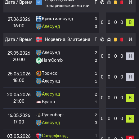
Дата / Время
Г
И
товарищеские матчи
Кристиансунд
0
27.06.2026
0
0
0
0
В
16:00
Алесунд
3
Дата / Время
Норвегия:
Элитсерия
Г
И
Алесунд
2
29.05.2026
0
0
0
0
Н
20:00
HamComb
2
Тромсо
1
25.05.2026
0
0
0
0
Н
18:00
Алесунд
1
Алесунд
2
20.05.2026
0
0
0
0
В
21:00
Бранн
1
Русенборг
2
16.05.2026
0
0
0
0
В
17:00
Алесунд
3
Сандефьорд
1
03.05.2026