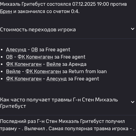
Михаэль Гритебуст состоялся 07.12.2025 19:00 против
Брин
и закончился со счетом 0:4.
Стоимость переходов игрока
Алесунд
-
OB
за Free agent
OB
-
ФК Копенгаген
за Free agent
ФК Копенгаген
-
Вейле
за Аренда
Вейле
-
ФК Копенгаген
за Return from loan
ФК Копенгаген
-
Алесунд
за Free agent
Как часто получает травмы Г-н Стен Михаэль
Гритебуст
Последний раз Г-н Стен Михаэль Гритебуст получил
травму - . Вылечил . Самая популярная травма игрока - .