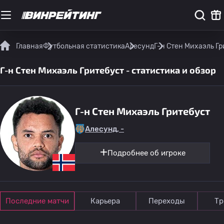
Главная
Футбольная статистика
Алесунд
Г-н Стен Михаэль Гр
Г-н Стен Михаэль Гритебуст - статистика и обзор
Г-н Стен Михаэль Гритебуст
Алесунд, -
Подробнее об игроке
Последние матчи
Карьера
Переходы
Тр