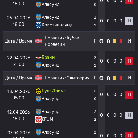
0
0
0
0
П
18:00
Алесунд
0
Алесунд
1
26.04.2026
0
0
0
0
Н
18:00
Кристиансунд
1
Норвегия:
Кубок
Дата / Время
Г
И
Норвегии
Бранн
2
22.04.2026
0
0
0
0
П
21:00
Алесунд
1
Дата / Время
Норвегия:
Элитсерия
Г
И
Будё/Глимт
3
18.04.2026
0
0
0
0
П
15:00
Алесунд
0
Алесунд
2
12.04.2026
0
0
0
0
Н
18:00
KFUM
2
Алесунд
2
07.04.2026
0
0
0
0
П