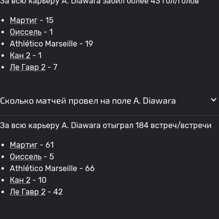
За всю карьеру A. Diawara забил более 43 гол/голов
Мартиг
- 15
Оиссель
- 1
Athlético Marseille - 19
Кан 2
- 1
Ле Гавр 2
- 7
Сколько матчей провел на поле A. Diawara
За всю карьеру A. Diawara отыграл 184 встреч/встречи
Мартиг
- 61
Оиссель
- 5
Athlético Marseille - 66
Кан 2
- 10
Ле Гавр 2
- 42