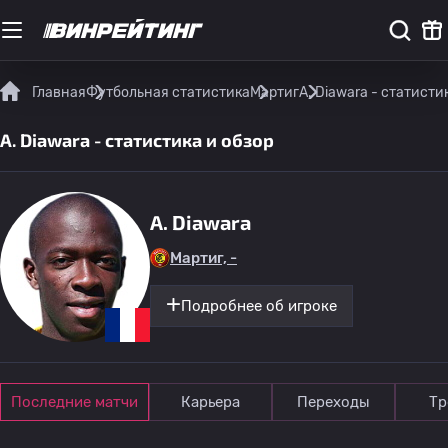
Главная
Футбольная статистика
Мартиг
A. Diawara - статисти
A. Diawara - статистика и обзор
A. Diawara
Мартиг, -
Подробнее об игроке
Последние матчи
Карьера
Переходы
Тр