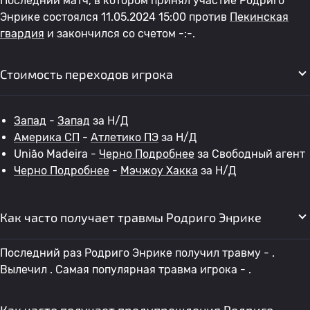
Последний матч, в котором принял участие Родриго
Энрике состоялся 11.05.2024 15:00 против
Пекинская
гвардия
и закончился со счетом -:-.
Стоимость переходов игрока
Запад
-
Запад
за Н/Д
Америка СП
-
Атлетико ПЭ
за Н/Д
União Madeira -
Черно Подробнее
за Свободный агент
Черно Подробнее
-
Мэчжоу Хакка
за Н/Д
Как часто получает травмы Родриго Энрике
Последний раз Родриго Энрике получил травму - .
Вылечил . Самая популярная травма игрока - .