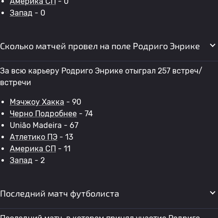
Америка СП
- 0
Запад
- 0
Сколько матчей провел на поле Родриго Энрике
За всю карьеру Родриго Энрике отыграл 257 встреч/
встречи
Мэчжоу Хакка
- 90
Черно Подробнее
- 74
União Madeira - 67
Атлетико ПЭ
- 13
Америка СП
- 11
Запад
- 2
Последний матч футболиста