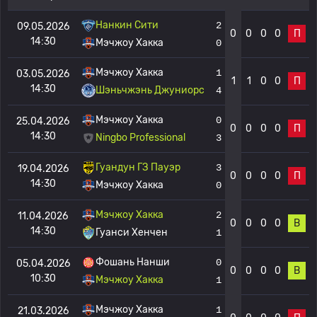
Нанкин Сити
2
09.05.2026
0
0
0
0
П
14:30
Мэчжоу Хакка
0
Мэчжоу Хакка
1
03.05.2026
1
1
0
0
П
14:30
Шэньчжэнь Джуниорс
4
Мэчжоу Хакка
0
25.04.2026
0
0
0
0
П
14:30
Ningbo Professional
3
Гуандун ГЗ Пауэр
3
19.04.2026
0
0
0
0
П
14:30
Мэчжоу Хакка
0
Мэчжоу Хакка
2
11.04.2026
0
0
0
0
В
14:30
Гуанси Хенчен
1
Фошань Нанши
0
05.04.2026
0
0
0
0
В
10:30
Мэчжоу Хакка
1
Мэчжоу Хакка
1
21.03.2026