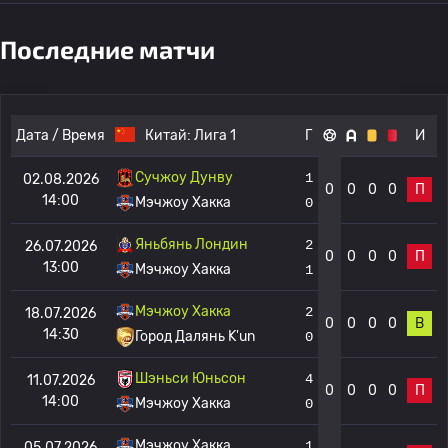
Последние матчи
Дата / Время
Китай:
Лига 1
Г
И
Сучжоу Дунву
1
02.08.2026
0
0
0
0
П
14:00
Мэчжоу Хакка
0
Яньбянь Лондин
2
26.07.2026
0
0
0
0
П
13:00
Мэчжоу Хакка
1
Мэчжоу Хакка
2
18.07.2026
0
0
0
0
В
14:30
Город Далянь K'un
0
Шэньси Юньсон
4
11.07.2026
0
0
0
0
П
14:00
Мэчжоу Хакка
0
Мэчжоу Хакка
1
05.07.2026