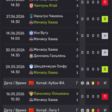
0
0
0
0
П
14:30
Чанчунь Ятай
3
Наньтун Чжиюнь
1
27.06.2026
0
0
0
0
В
14:30
Мэчжоу Хакка
3
Уси Вугу
1
14.06.2026
0
0
0
0
Н
14:00
Мэчжоу Хакка
1
Мэчжоу Хакка
2
30.05.2026
0
0
0
0
Н
14:30
Диннань Ганьлянь
2
Шицзячжуан Гонфу
0
24.05.2026
0
0
0
0
В
14:30
Мэчжоу Хакка
1
Дата / Время
Китай:
Кубок ФА
Г
И
Ланьчжоу Лоньюань
2
16.05.2026
0
0
0
0
П
10:30
Мэчжоу Хакка
1
Дата / Время
Китай:
Лига 1
Г
И