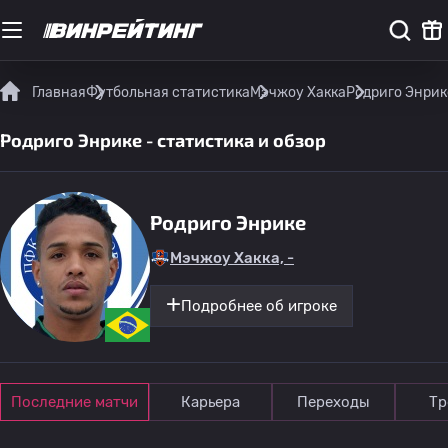
Главная
Футбольная статистика
Мэчжоу Хакка
Родриго Энрике
Родриго Энрике - статистика и обзор
Родриго Энрике
Мэчжоу Хакка, -
Подробнее об игроке
Последние матчи
Карьера
Переходы
Тр