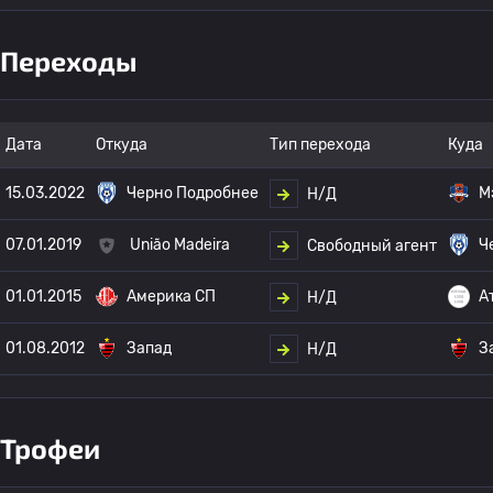
Переходы
Дата
Откуда
Тип перехода
Куда
15.03.2022
Черно Подробнее
М
Н/Д
07.01.2019
União Madeira
Ч
Свободный агент
01.01.2015
Америка СП
А
Н/Д
01.08.2012
Запад
З
Н/Д
Трофеи