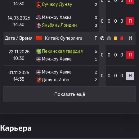
0
0
0
0
П
14:30
Сучжоу Дунву
2
Мэчжоу Хакка
0
14.03.2026
0
0
0
0
П
14:30
Яньбянь Лондин
3
Дата / Время
Китай:
Суперлига
Г
И
Пекинская гвардия
5
22.11.2025
0
0
0
0
П
10:30
Мэчжоу Хакка
1
Мэчжоу Хакка
2
01.11.2025
0
0
0
0
Н
14:35
Далянь Инбо
2
Показать ещё
Карьера