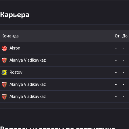
Карьера
Команда
От
До
Akron
-
-
Alaniya Vladikavkaz
-
-
Rostov
-
-
Alaniya Vladikavkaz
-
-
Alaniya Vladikavkaz
-
-
Вопросы и ответы по статистике