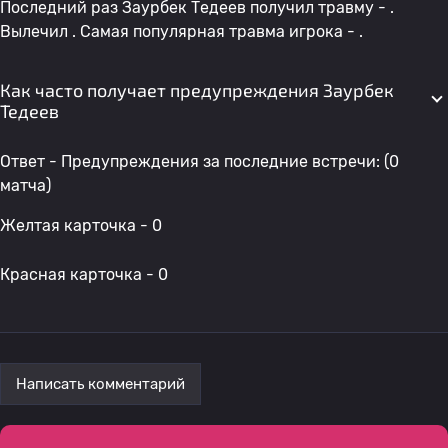
Последний раз Заурбек Тедеев получил травму - .
Вылечил . Самая популярная травма игрока - .
Как часто получает предупреждения Заурбек
Тедеев
Ответ - Предупреждения за последние встречи: (0
матча)
Желтая карточка - 0
Красная карточка - 0
Написать комментарий