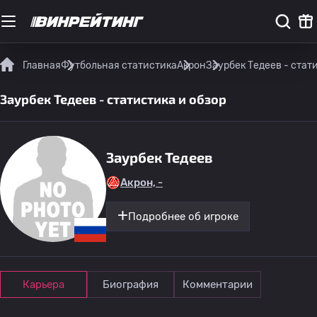
Главная
Футбольная статистика
Акрон
Заурбек Тедеев - стат
Заурбек Тедеев - статистика и обзор
Заурбек Тедеев
Акрон, -
Подробнее об игроке
Карьера
Биография
Комментарии