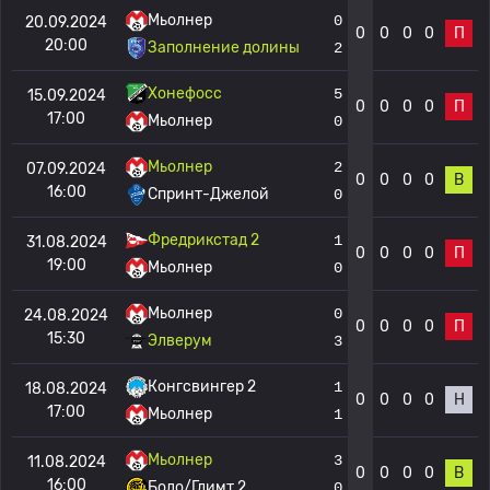
Мьолнер
0
20.09.2024
0
0
0
0
П
20:00
Заполнение долины
2
Хонефосс
5
15.09.2024
0
0
0
0
П
17:00
Мьолнер
0
Мьолнер
2
07.09.2024
0
0
0
0
В
16:00
Спринт-Джелой
0
Фредрикстад 2
1
31.08.2024
0
0
0
0
П
19:00
Мьолнер
0
Мьолнер
0
24.08.2024
0
0
0
0
П
15:30
Элверум
3
Конгсвингер 2
1
18.08.2024
0
0
0
0
Н
17:00
Мьолнер
1
Мьолнер
3
11.08.2024
0
0
0
0
В
16:00
Бодо/Глимт 2
0