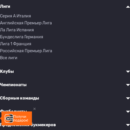
Лиги
Серия A Италия
Английская Премьер Лига
Ла Лига Испания
Бундеслига Германия
Лига 1 Франция
Российская Премьер Лига
Все лиги
Клубы
Чемпионаты
Сборные команды
Футболисты
Получи
подарок!
Предложения букмекеров