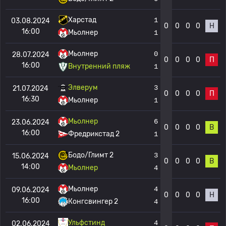
Харстад
1
03.08.2024
0
0
0
0
Н
16:00
Мьолнер
1
Мьолнер
0
28.07.2024
0
0
0
0
П
16:00
Внутренний пляж
1
Элверум
3
21.07.2024
0
0
0
0
П
16:30
Мьолнер
1
Мьолнер
6
23.06.2024
0
0
0
0
В
16:00
Фредрикстад 2
1
Бодо/Глимт 2
3
15.06.2024
0
0
0
0
В
14:00
Мьолнер
4
Мьолнер
4
09.06.2024
0
0
0
0
Н
16:00
Конгсвингер 2
4
Ульфстинд
4
02.06.2024