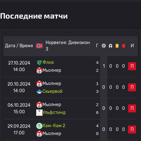
Последние матчи
Норвегия:
Дивизион
Дата / Время
Г
И
3
Флоя
4
27.10.2024
1
0
0
0
П
14:00
Мьолнер
2
Мьолнер
1
20.10.2024
0
0
0
0
П
14:00
Скьервой
3
Мьолнер
2
06.10.2024
0
0
0
0
П
15:00
Ульфстинд
6
Хам-Кам 2
4
29.09.2024
0
0
0
0
П
17:00
Мьолнер
0