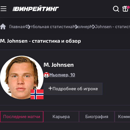
Главная
Футбольная статистика
Мьолнер
M. Johnsen - статис
M. Johnsen - статистика и обзор
M. Johnsen
Мьолнер, 10
Подробнее об игроке
Последние матчи
Карьера
Биография
Комм