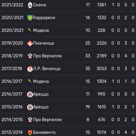
2021/2022
Сиена
17
1381
1
0
5
0
2020/2021
Карраресе
16
1332
0
0
2
0
2020/2021
Модена
10
228
0
0
0
0
2019/2020
Пиаченца
25
2226
0
0
3
0
2018/2019
Про Верчелли
33
2789
0
0
4
0
2017/2018
Л.Р. Виченца
35
3053
0
0
3
0
2016/2017
Модена
15
1304
1
0
1
0
2016/2017
Ареццо
11
990
0
0
0
0
2015/2016
Ареццо
19
1615
1
0
2
1
2014/2015
Про Верчелли
8
676
0
0
2
0
2013/2014
Беневенто
15
1074
0
0
4
0