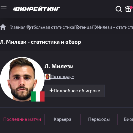
Главная
Футбольная статистика
Потенца
Л. Милези - статист
Л. Милези - статистика и обзор
Л. Милези
Потенца, -
Подробнее об игроке
Последние матчи
Карьера
Переходы
Био