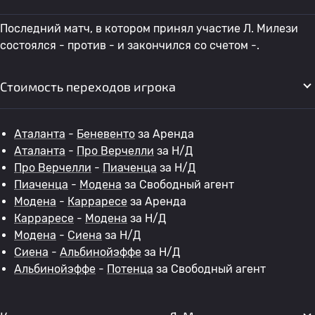
Последний матч, в котором принял участие Л. Милези
состоялся - против - и закончился со счетом -.
Стоимость переходов игрока
Аталанта
-
Беневенто
за Аренда
Аталанта
-
Про Верчелли
за Н/Д
Про Верчелли
-
Пиаченца
за Н/Д
Пиаченца
-
Модена
за Свободный агент
Модена
-
Карраресе
за Аренда
Карраресе
-
Модена
за Н/Д
Модена
-
Сиена
за Н/Д
Сиена
-
Альбинойэффе
за Н/Д
Альбинойэффе
-
Потенца
за Свободный агент