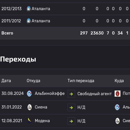
2012/2013
Аталанта
0
0
0
0
0
0
2011/2012
Аталанта
0
0
0
0
0
0
Всего
297
23630
7
0
34
1
Переходы
Дата
Откуда
Тип перехода
Куда
30.08.2024
Альбинойэффе
По
Свободный агент
31.01.2022
Сиена
Ал
Н/Д
12.08.2021
Модена
Си
Н/Д