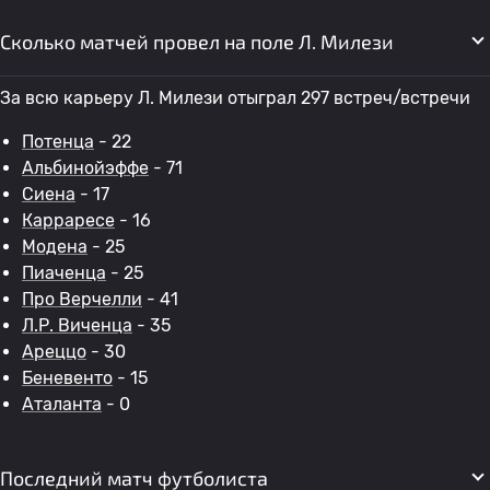
Сколько матчей провел на поле Л. Милези
За всю карьеру Л. Милези отыграл 297 встреч/встречи
Потенца
- 22
Альбинойэффе
- 71
Сиена
- 17
Карраресе
- 16
Модена
- 25
Пиаченца
- 25
Про Верчелли
- 41
Л.Р. Виченца
- 35
Ареццо
- 30
Беневенто
- 15
Аталанта
- 0
Последний матч футболиста