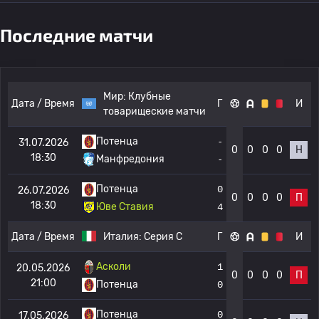
Последние матчи
Мир:
Клубные
Дата / Время
Г
И
товарищеские матчи
Потенца
-
31.07.2026
0
0
0
0
Н
18:30
Манфредония
-
Потенца
0
26.07.2026
0
0
0
0
П
18:30
Юве Ставия
4
Дата / Время
Италия:
Серия C
Г
И
Асколи
1
20.05.2026
0
0
0
0
П
21:00
Потенца
0
Потенца
0
17.05.2026