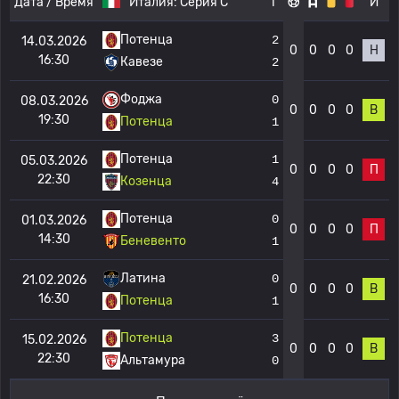
Дата / Время
Италия:
Серия C
Г
И
Потенца
2
14.03.2026
0
0
0
0
Н
16:30
Кавезе
2
Фоджа
0
08.03.2026
0
0
0
0
В
19:30
Потенца
1
Потенца
1
05.03.2026
0
0
0
0
П
22:30
Козенца
4
Потенца
0
01.03.2026
0
0
0
0
П
14:30
Беневенто
1
Латина
0
21.02.2026
0
0
0
0
В
16:30
Потенца
1
Потенца
3
15.02.2026
0
0
0
0
В
22:30
Альтамура
0