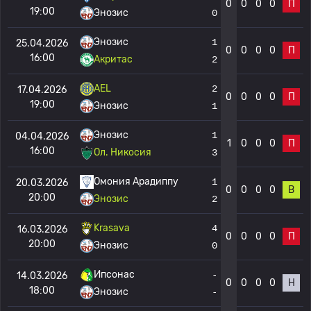
0
0
0
0
П
19:00
Энозис
0
Энозис
1
25.04.2026
0
0
0
0
П
16:00
Акритас
2
AEL
2
17.04.2026
0
0
0
0
П
19:00
Энозис
1
Энозис
1
04.04.2026
1
0
0
0
П
16:00
Ол. Никосия
3
Омония Арадиппу
1
20.03.2026
0
0
0
0
В
20:00
Энозис
2
Krasava
4
16.03.2026
0
0
0
0
П
20:00
Энозис
0
Ипсонас
-
14.03.2026
0
0
0
0
Н
18:00
Энозис
-