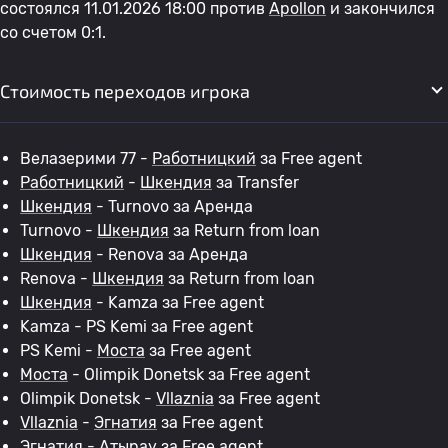
состоялся 11.01.2026 18:00 против
Apollon
и закончился
со счетом 0:1.
Стоимость переходов игрока
Велазерими 77 -
Работницкий
за Free agent
Работницкий
-
Шкендия
за Transfer
Шкендия
- Turnovo за Аренда
Turnovo -
Шкендия
за Return from loan
Шкендия
- Renova за Аренда
Renova -
Шкендия
за Return from loan
Шкендия
- Kamza за Free agent
Kamza - PS Kemi за Free agent
PS Kemi -
Моста
за Free agent
Моста
- Olimpik Donetsk за Free agent
Olimpik Donetsk -
Vllaznia
за Free agent
Vllaznia
-
Эгнатия
за Free agent
Эгнатия
-
Атырау
за Free agent