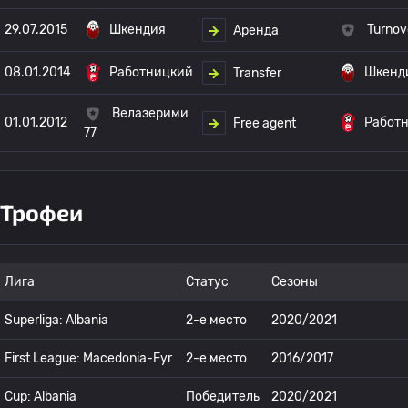
29.07.2015
Шкендия
Turnov
Аренда
08.01.2014
Работницкий
Шкенд
Transfer
Велазерими
01.01.2012
Работ
Free agent
77
Трофеи
Лига
Статус
Сезоны
Superliga: Albania
2-е место
2020/2021
First League: Macedonia-Fyr
2-е место
2016/2017
Cup: Albania
Победитель
2020/2021