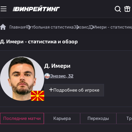
Главная
Футбольная статистика
Энозис
Д. Имери - статистик
Д. Имери - статистика и обзор
Д. Имери
Энозис, 32
Подробнее об игроке
Последние матчи
Карьера
Переходы
Тр