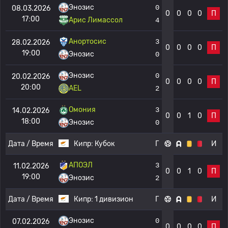
Энозис
0
08.03.2026
0
0
0
0
П
17:00
Арис Лимассол
4
Анортосис
3
28.02.2026
0
0
0
0
П
19:00
Энозис
0
Энозис
0
20.02.2026
0
0
0
0
П
20:00
AEL
2
Омония
3
14.02.2026
0
0
1
0
П
18:00
Энозис
0
Дата / Время
Кипр:
Кубок
Г
И
АПОЭЛ
3
11.02.2026
0
0
1
0
П
19:00
Энозис
2
Дата / Время
Кипр:
1 дивизион
Г
И
Энозис
0
07.02.2026
0
0
0
0
П