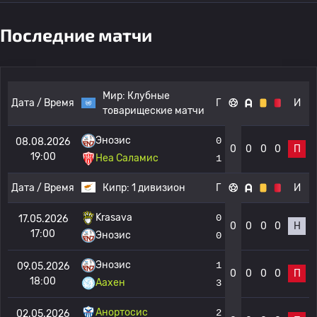
Последние матчи
Мир:
Клубные
Дата / Время
Г
И
товарищеские матчи
Энозис
0
08.08.2026
0
0
0
0
П
19:00
Неа Саламис
1
Дата / Время
Кипр:
1 дивизион
Г
И
Krasava
0
17.05.2026
0
0
0
0
Н
17:00
Энозис
0
Энозис
1
09.05.2026
0
0
0
0
П
18:00
Аахен
3
Анортосис
2
02.05.2026