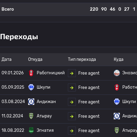
Всего
220
90
46
0
27
1
Переходы
Дата
Откуда
Тип перехода
Куда
09.01.2026
Работницкий
Энози
Free agent
05.09.2025
Шкупи
Работ
Free agent
03.08.2024
Андижан
Шкупи
Free agent
11.02.2024
Атырау
Андиж
Free agent
18.08.2022
Эгнатия
Атыра
Free agent