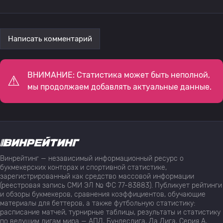
Написать комментарий
ВНИМАНИЕ: Статистика может быть неполной,
мы продолжаем добавлять актуальные данные.
Винрейтинг — независимый информационный ресурс о
букмекерских конторах и спортивной статистике,
зарегистрированный как средство массовой информации
(реестровая запись СМИ ЭЛ № ФС 77-83883). Публикует рейтинги
и обзоры букмекеров, сравнения коэффициентов, обучающие
материалы для беттеров, а также футбольную статистику:
расписание матчей, турнирные таблицы, результаты и статистику
по ведущим лигам мира — АПЛ, Бундеслига, Ла Лига, Серия А,