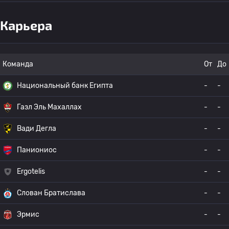
Карьера
Команда
От
До
Национальный банк Египта
-
-
Газл Эль Махаллах
-
-
Вади Дегла
-
-
Паниониос
-
-
Ergotelis
-
-
Слован Братислава
-
-
Эрмис
-
-