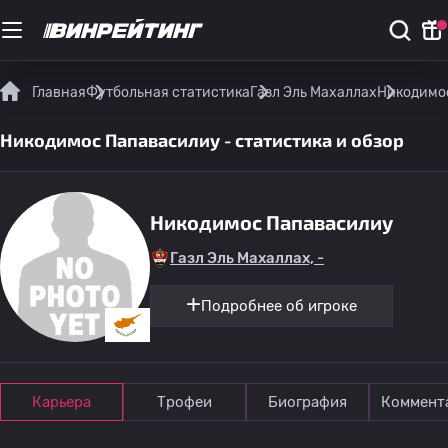
Главная
Футбольная статистика
Газл Эль Махаллах
Никодимос
Никодимос Папавасилиу - статистика и обзор
Никодимос Папавасилиу
Газл Эль Махаллах, -
Подробнее об игроке
Карьера
Трофеи
Биография
Коммент