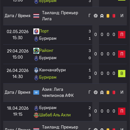
15:00
Бурирам
3
Таиланд:
Премьер
Дата / Время
Г
И
Лига
Порт
3
02.05.2026
0
0
0
0
П
15:30
Бурирам
1
Районг
3
29.04.2026
0
0
0
0
П
15:00
Бурирам
0
Канчанабури
1
26.04.2026
0
0
0
0
В
14:30
Бурирам
3
Азия:
Лига
Дата / Время
Г
И
чемпионов АФК
Бурирам
2
18.04.2026
0
0
0
0
П
19:15
Шабаб Аль Ахли
3
Таиланд:
Премьер