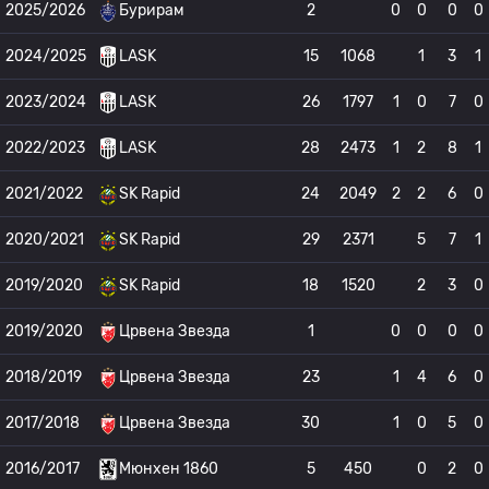
2025/2026
Бурирам
2
0
0
0
0
2024/2025
LASK
15
1068
1
3
1
2023/2024
LASK
26
1797
1
0
7
0
2022/2023
LASK
28
2473
1
2
8
1
2021/2022
SK Rapid
24
2049
2
2
6
0
2020/2021
SK Rapid
29
2371
5
7
1
2019/2020
SK Rapid
18
1520
2
3
0
2019/2020
Црвена Звезда
1
0
0
0
0
2018/2019
Црвена Звезда
23
1
4
6
0
2017/2018
Црвена Звезда
30
1
0
5
0
2016/2017
Мюнхен 1860
5
450
0
2
0