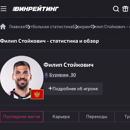
Главная
Футбольная статистика
Бурирам
Филип Стойкович - 
Филип Стойкович - статистика и обзор
Филип Стойкович
Бурирам, 30
Подробнее об игроке
Последние матчи
Карьера
Переходы
Тр