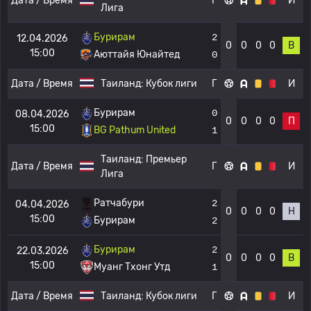
Дата / Время
Г
И
Лига
Бурирам
2
12.04.2026
0
0
0
0
В
15:00
Аюттайя Юнайтед
0
Дата / Время
Таиланд:
Кубок лиги
Г
И
Бурирам
0
08.04.2026
0
0
0
0
П
15:00
BG Pathum United
1
Таиланд:
Премьер
Дата / Время
Г
И
Лига
Ратчабури
2
04.04.2026
0
0
0
0
Н
15:00
Бурирам
2
Бурирам
2
22.03.2026
0
0
0
0
В
15:00
Муанг Тхонг Утд
1
Дата / Время
Таиланд:
Кубок лиги
Г
И