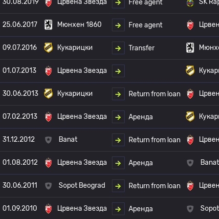
30.08.2019
Црвена Звезда
SK Ra
Free agent
25.06.2017
Мюнхен 1860
Црвен
Free agent
09.07.2016
Кукарицки
Мюнх
Transfer
01.07.2013
Црвена Звезда
Кукар
30.06.2013
Кукарицки
Црвен
Return from loan
07.02.2013
Црвена Звезда
Кукар
Аренда
31.12.2012
Banat
Црвен
Return from loan
01.08.2012
Црвена Звезда
Banat
Аренда
30.06.2011
Sopot Beograd
Црвен
Return from loan
01.09.2010
Црвена Звезда
Sopot
Аренда