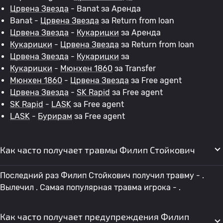
Црвена Звезда
- Banat за Аренда
Banat -
Црвена Звезда
за Return from loan
Црвена Звезда
-
Кукарицки
за Аренда
Кукарицки
-
Црвена Звезда
за Return from loan
Црвена Звезда
-
Кукарицки
за
Кукарицки
-
Мюнхен 1860
за Transfer
Мюнхен 1860
-
Црвена Звезда
за Free agent
Црвена Звезда
-
SK Rapid
за Free agent
SK Rapid
-
LASK
за Free agent
LASK
-
Бурирам
за Free agent
Как часто получает травмы Филип Стойкович
Последний раз Филип Стойкович получил травму - .
Вылечил . Самая популярная травма игрока - .
Как часто получает предупреждения Филип