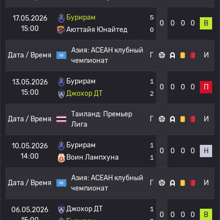
Бурирам
5
17.05.2026
0
0
0
0
В
15:00
Аюттайя Юнайтед
0
Азия:
АСЕАН клубный
Дата / Время
Г
И
чемпионат
Бурирам
1
13.05.2026
0
0
0
0
П
15:00
Джохор ДТ
2
Таиланд:
Премьер
Дата / Время
Г
И
Лига
Бурирам
1
10.05.2026
0
0
0
0
Н
14:00
Воин Лампхуна
1
Азия:
АСЕАН клубный
Дата / Время
Г
И
чемпионат
Джохор ДТ
1
06.05.2026
0
0
0
0
В