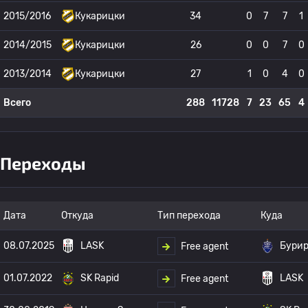
2015/2016
Кукарицки
34
0
7
7
1
2014/2015
Кукарицки
26
0
0
7
0
2013/2014
Кукарицки
27
1
0
4
0
Всего
288
11728
7
23
65
4
Переходы
Дата
Откуда
Тип перехода
Куда
08.07.2025
LASK
Бури
Free agent
01.07.2022
SK Rapid
LASK
Free agent