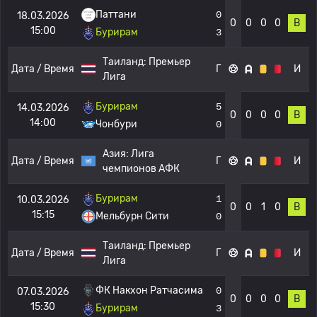
Паттани
0
18.03.2026
0
0
0
0
В
15:00
Бурирам
3
Таиланд:
Премьер
Дата / Время
Г
И
Лига
Бурирам
5
14.03.2026
0
0
0
0
В
14:00
Чонбури
0
Азия:
Лига
Дата / Время
Г
И
чемпионов АФК
Бурирам
1
10.03.2026
0
0
1
0
В
15:15
Мельбурн Сити
0
Таиланд:
Премьер
Дата / Время
Г
И
Лига
ФК Накхон Ратчасима
0
07.03.2026
0
0
0
0
В
15:30
Бурирам
3