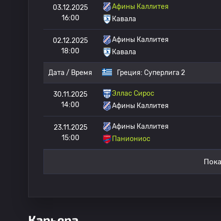
Афины Каллитея
03.12.2025
16:00
Кавала
Афины Каллитея
02.12.2025
18:00
Кавала
Дата / Время
Греция:
Суперлига 2
Эллас Сирос
30.11.2025
14:00
Афины Каллитея
Афины Каллитея
23.11.2025
15:00
Паниониос
Пока
Карьера