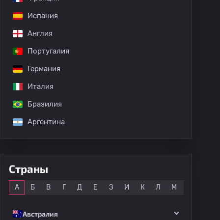
Испания
Англия
дных матчей
Португалия
Германия
Италия
Бразилия
Аргентина
Страны
Все
А
Б
В
Г
Д
Е
З
И
К
Л
М
Н
О
Австралия