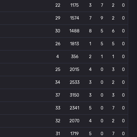
22
1175
3
7
2
0
29
1574
7
9
2
0
30
1488
8
5
6
0
26
1813
1
5
5
0
4
356
2
1
1
0
25
2015
4
0
3
0
34
2533
3
0
2
0
37
3150
3
0
3
0
33
2341
5
0
7
0
32
2070
4
0
2
0
31
1719
5
0
7
0