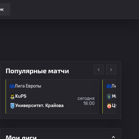
ок
Популярные матчи
Лига Европы
Лига Европы
KuPS
Маккаби Те
сегодня
18:00
Университет. Крайова
ЦСКА Софи
Мои лиги