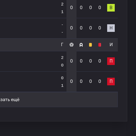
2
0
0
0
0
В
1
-
0
0
0
0
Н
-
Г
И
2
0
0
0
0
П
0
0
0
0
0
0
П
1
зать ещё