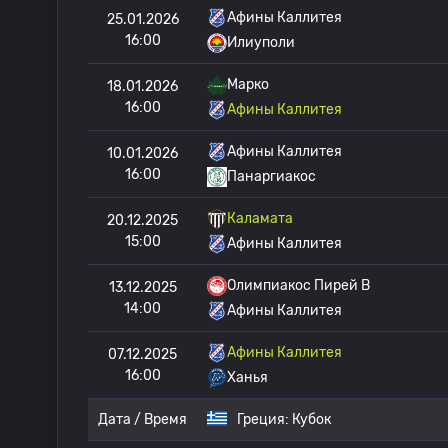
Афины Каллитея
25.01.2026
16:00
Илиуполи
Марко
18.01.2026
16:00
Афины Каллитея
Афины Каллитея
10.01.2026
16:00
Панаргиакос
Каламата
20.12.2025
15:00
Афины Каллитея
Олимпиакос Пирей B
13.12.2025
14:00
Афины Каллитея
Афины Каллитея
07.12.2025
16:00
Ханья
Дата / Время
Греция:
Кубок