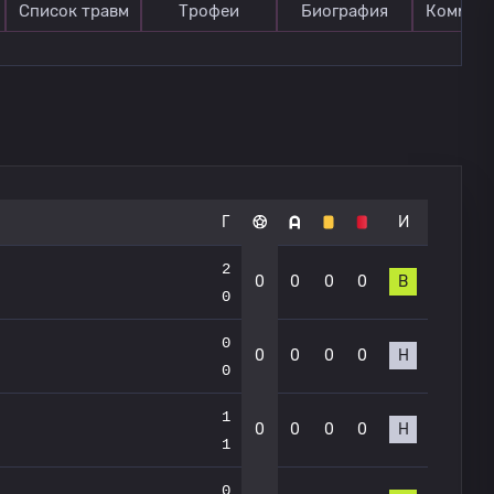
Список травм
Трофеи
Биография
Коммен
Г
И
2
0
0
0
0
В
0
0
0
0
0
0
Н
0
1
0
0
0
0
Н
1
0