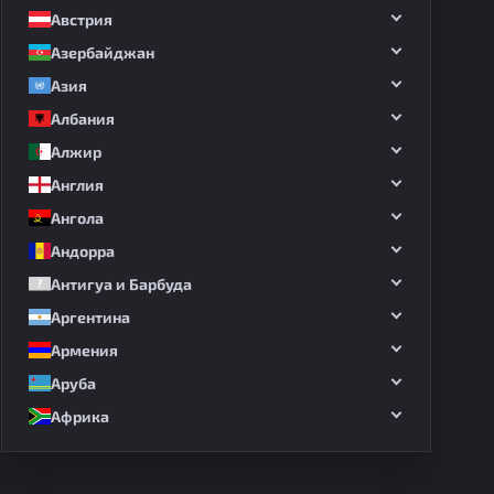
Австрия
Азербайджан
Азия
Албания
Алжир
Англия
Ангола
Андорра
Антигуа и Барбуда
Аргентина
Армения
Аруба
Африка