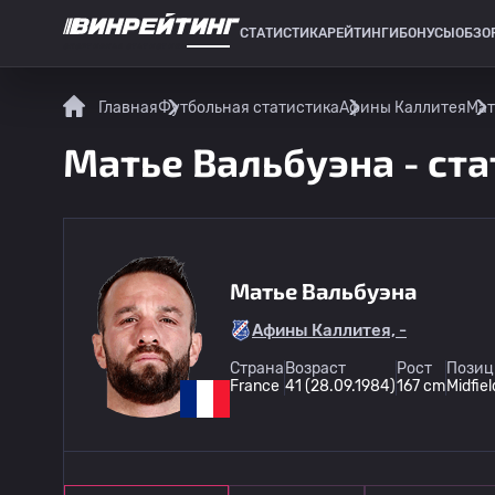
СТАТИСТИКА
РЕЙТИНГИ
БОНУСЫ
ОБЗО
СПОРТИВНАЯ СТАТИСТИКА
Главная
Футбольная статистика
Афины Каллитея
Мат
Матье Вальбуэна - ста
Матье Вальбуэна
Афины Каллитея, -
Страна
Возраст
Рост
Позиц
France
41 (28.09.1984)
167 cm
Midfiel