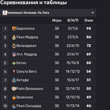
Соревнования и таблицы
Чемпионат Испании: Ла Лига
Игры
В/Н/П
Очки
Барселона
38
31/1/6
94
1
Реал Мадрид
38
27/5/6
86
2
Вильярреал
38
22/6/10
72
3
Атл. Мадрид
38
21/6/11
69
4
Бетис
38
15/15/8
60
5
Сельта Виго
38
14/12/12
54
6
Хетафе
38
15/6/17
51
7
Райо Вальекано
38
12/14/12
50
8
Валенсия
38
13/10/15
49
9
Реал Сосьедад
38
11/13/14
46
10