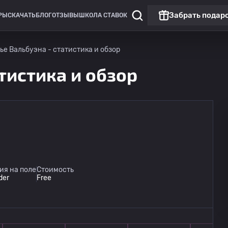
Забрать подар
РЫ
СКАЧАТЬ
БЛОГ
ОТЗЫВЫ
ШКОЛА СТАВОК
ье Вальбуэна - статистика и обзор
тистика и обзор
Лига Европы
Линкольн Ред Импс
сегодня
ия на поле
Стоимость
20:00
Омония
der
Free