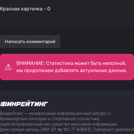
Красная карточка - 0
Написать комментарий
ВНИМАНИЕ: Статистика может быть неполной,
мы продолжаем добавлять актуальные данные.
Винрейтинг — независимый информационный ресурс о
букмекерских конторах и спортивной статистике,
зарегистрированный как средство массовой информации
(реестровая запись СМИ ЭЛ № ФС 77-83883). Публикует рейтинги