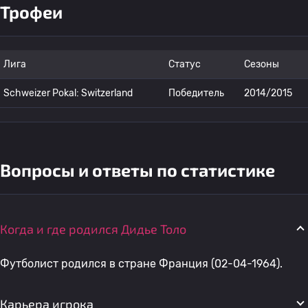
Трофеи
Лига
Статус
Сезоны
Schweizer Pokal: Switzerland
Победитель
2014/2015
Вопросы и ответы по статистике
Когда и где родился Дидье Толо
Футболист родился в стране Франция (02-04-1964).
Карьера игрока