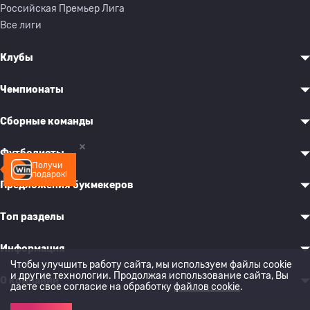
Российская Премьер Лига
Все лиги
Клубы
Чемпионаты
Сборные команды
Футболисты
Получи
подарок!
Предложения букмекеров
Топ разделы
Информация
Чтобы улучшить работу сайта, мы используем файлы cookie
и другие технологии. Продолжая использование сайта, Вы
О компании
даете свое согласие на обработку
файлов cookie
.