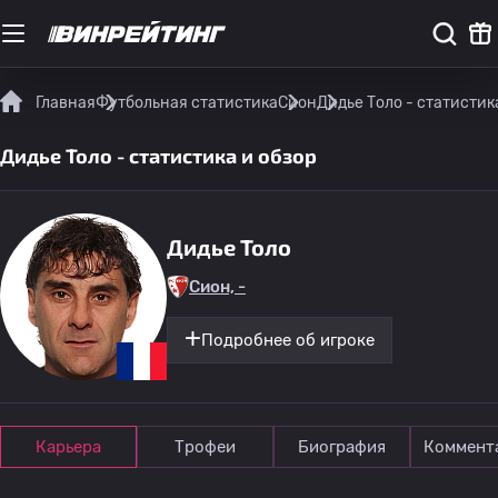
Главная
Футбольная статистика
Сион
Дидье Толо - статистик
Дидье Толо - статистика и обзор
Дидье Толо
Сион, -
Подробнее об игроке
Карьера
Трофеи
Биография
Коммент