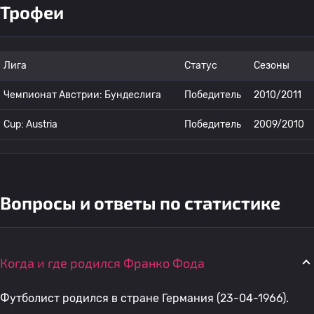
Трофеи
Лига
Статус
Сезоны
Чемпионат Австрии: Бундеслига
Победитель
2010/2011
Cup: Austria
Победитель
2009/2010
Вопросы и ответы по статистике
Когда и где родился Франко Фода
Футболист родился в стране Германия (23-04-1966).