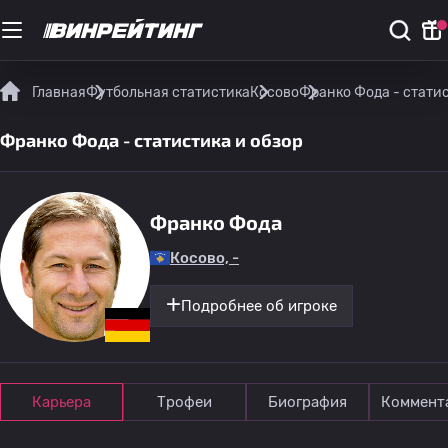
Главная
Футбольная статистика
Косово
Франко Фода - статис
Франко Фода - статистика и обзор
Франко Фода
Косово, -
Подробнее об игроке
Карьера
Трофеи
Биография
Коммент