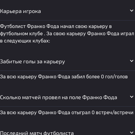
Карьера игрока
Футболист Франко Фода начал свою карьеру в
футбольном клубе . За свою карьеру Франко Фода играл
в следующих клубах:
Забитые голы за карьеру
За всю карьеру Франко Фода забил более 0 гол/голов
Сколько матчей провел на поле Франко Фода
За всю карьеру Франко Фода отыграл 0 встреч/встречи
Последний матч футболиста