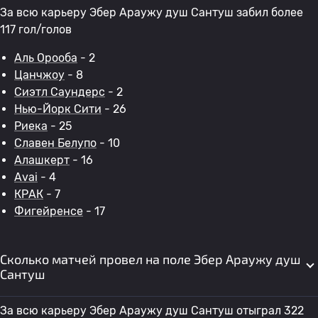
За всю карьеру Эбер Араужу душ Сантуш забил более
117 гол/голов
Аль Орооба
- 2
Цанчжоу
- 8
Сиэтл Саундерс
- 2
Нью-Йорк Сити
- 26
Риека
- 25
Славен Белупо
- 10
Алашкерт
- 16
Avai
- 4
КРАК
- 7
Фигейренсе
- 17
Сколько матчей провел на поле Эбер Араужу душ
Сантуш
За всю карьеру Эбер Араужу душ Сантуш отыграл 322