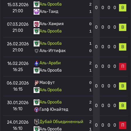
Аль Орооба
2
15.03.2026
0
0
0
0
В
21:00
Аль-Таид
1
Аль-Хамрия
0
07.03.2026
0
0
0
0
В
21:00
Аль Орооба
1
Аль Орооба
1
26.02.2026
0
0
0
0
В
21:00
Аль-Иттифак
0
Аль-Араби
2
16.02.2026
0
0
0
0
П
16:25
Аль Орооба
1
Масфут
0
06.02.2026
0
0
0
0
В
16:15
Аль Орооба
1
Аль Орооба
2
30.01.2026
0
0
0
0
В
16:10
Галф Юнайтед
0
Дубай Объединенный
2
24.01.2026
0
0
0
0
П
16:10
Аль Орооба
1