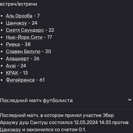
встреч/встречи
Аль Орооба
- 7
Цанчжоу
- 24
Сиэтл Саундерс
- 22
Нью-Йорк Сити
- 77
Риека
- 38
Славен Белупо
- 30
Алашкерт
- 26
Avai
- 24
КРАК
- 13
Фигейренсе
- 61
Последний матч футболиста
Последний матч, в котором принял участие Эбер
Араужу душ Сантуш состоялся 12.05.2024 14:35 против
Цанчжоу
и закончился со счетом 0:1.