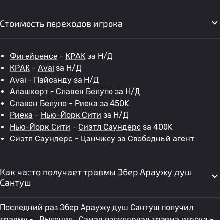
Стоимость переходов игрока
Фигейренсе
-
КРАК
за Н/Д
КРАК
-
Avai
за Н/Д
Avai
-
Пайсанду
за Н/Д
Алашкерт
-
Славен Белупо
за Н/Д
Славен Белупо
-
Риека
за 450K
Риека
-
Нью-Йорк Сити
за Н/Д
Нью-Йорк Сити
-
Сиэтл Саундерс
за 400K
Сиэтл Саундерс
-
Цанчжоу
за Свободный агент
Как часто получает травмы Эбер Араужу душ
Сантуш
Последний раз Эбер Араужу душ Сантуш получил
травму - . Вылечил . Самая популярная травма игрока - .