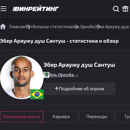
Главная
Футбольная статистика
Аль Орооба
Эбер Араужу душ 
Эбер Араужу душ Сантуш - статистика и обзор
Эбер Араужу душ Сантуш
Аль Орооба, -
Подробнее об игроке
Последние матчи
Карьера
Переходы
Тр