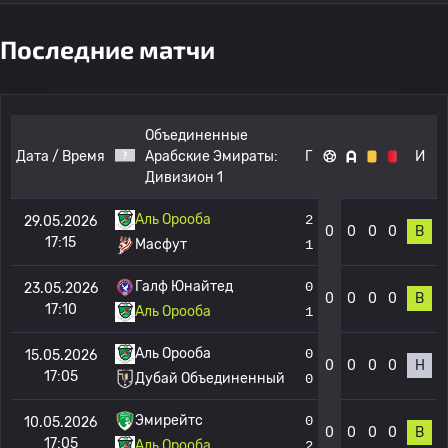
Последние матчи
Объединенные
Дата / Время
Арабские Эмираты:
Г
И
Дивизион 1
Аль Орооба
2
29.05.2026
0
0
0
0
В
17:15
Масфут
1
Галф Юнайтед
0
23.05.2026
0
0
0
0
В
17:10
Аль Орооба
1
Аль Орооба
0
15.05.2026
0
0
0
0
Н
17:05
Дубай Объединенный
0
Эмирейтс
0
10.05.2026
0
0
0
0
В
17:05
Аль Орооба
2