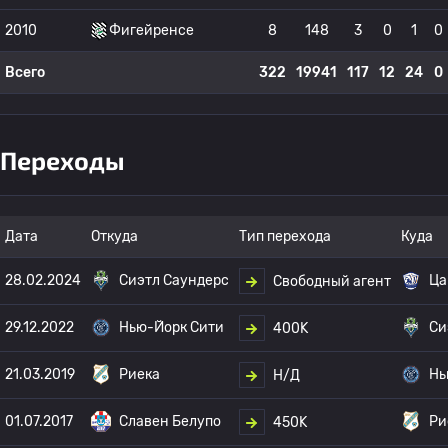
2010
Фигейренсе
8
148
3
0
1
0
Всего
322
19941
117
12
24
0
Переходы
Дата
Откуда
Тип перехода
Куда
28.02.2024
Сиэтл Саундерс
Ца
Свободный агент
29.12.2022
Нью-Йорк Сити
Си
400K
21.03.2019
Риека
Нь
Н/Д
01.07.2017
Славен Белупо
Ри
450K