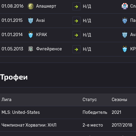
01.08.2016
Алашкерт
Сл
Н/Д
01.01.2015
Avai
Па
Н/Д
01.01.2014
КРАК
Av
Н/Д
01.05.2013
Фигейренсе
КР
Н/Д
Трофеи
Лига
Статус
Сезоны
MLS: United-States
Победитель
2021
Чемпионат Хорватии: ХНЛ
2-е место
2017/2018