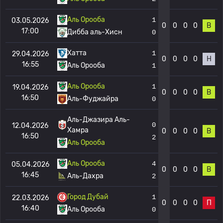
Аль Орооба
1
03.05.2026
0
0
0
0
В
17:00
Дибба аль-Хисн
0
Хатта
1
29.04.2026
0
0
0
0
Н
16:55
Аль Орооба
1
Аль Орооба
1
19.04.2026
0
0
0
0
В
16:50
Аль-Фуджайра
0
Аль-Джазира Аль-
0
12.04.2026
Хамра
0
0
0
0
В
16:50
2
Аль Орооба
Аль Орооба
4
05.04.2026
0
0
0
0
В
16:45
Аль-Дахра
2
Город Дубай
1
22.03.2026
0
0
0
0
П
16:40
Аль Орооба
0