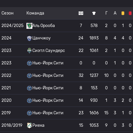
Сезон
Команда
Г
А
2024/2025
Аль Орооба
7
578
2
0
1
0
2024
Цанчжоу
24
1893
8
4
4
0
2023
Сиэтл Саундерс
22
1061
2
1
0
0
2023
Нью-Йорк Сити
0
0
0
1
0
0
2022
Нью-Йорк Сити
32
1237
10
0
0
0
2021
Нью-Йорк Сити
8
153
0
0
0
0
2020
Нью-Йорк Сити
14
930
1
3
2
0
2019
Нью-Йорк Сити
23
1606
15
3
1
0
2018/2019
Риека
15
1053
9
0
3
0