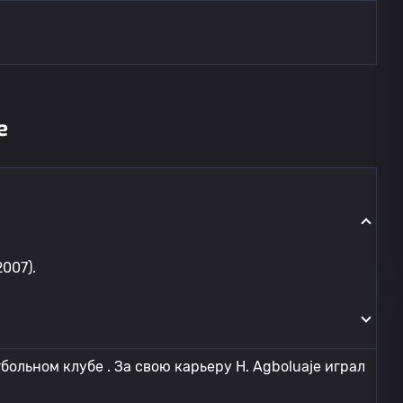
е
007).
больном клубе . За свою карьеру H. Agboluaje играл