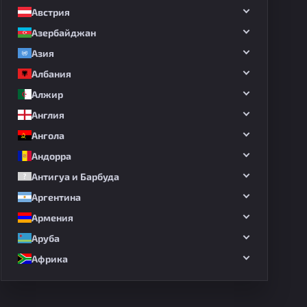
Австрия
Азербайджан
Азия
Албания
Алжир
Англия
Ангола
Андорра
Антигуа и Барбуда
Аргентина
Армения
Аруба
Африка