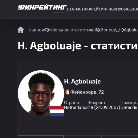
СТАТИСТИКА
РЕЙТИНГИ
БОНУСЫ
ОБЗО
СПОРТИВНАЯ СТАТИСТИКА
Главная
Футбольная статистика
Фейеноорд
H. Agbolu
H. Agboluaje - статист
H. Agboluaje
Фейеноорд, 72
Страна
Возраст
Позиция
Netherlands
18 (24.09.2007)
Defende