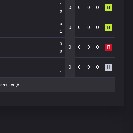
1
0
0
0
0
В
0
0
0
0
0
0
В
1
3
0
0
0
0
П
0
-
0
0
0
0
Н
-
зать ещё