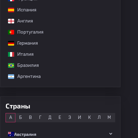
Испания
Англия
Португалия
Германия
Италия
Бразилия
Аргентина
Страны
Все
А
Б
В
Г
Д
Е
З
И
К
Л
М
Н
О
Австралия