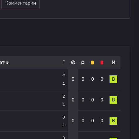
Комментарии
атчи
Г
И
2
0
0
0
0
В
1
2
0
0
0
0
В
1
3
0
0
0
0
В
1
3