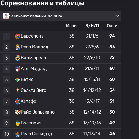
Соревнования и таблицы
Чемпионат Испании: Ла Лига
Игры
В/Н/П
Очки
Барселона
38
31/1/6
94
1
Реал Мадрид
38
27/5/6
86
2
Вильярреал
38
22/6/10
72
3
Атл. Мадрид
38
21/6/11
69
4
Бетис
38
15/15/8
60
5
Сельта Виго
38
14/12/12
54
6
Хетафе
38
15/6/17
51
7
Райо Вальекано
38
12/14/12
50
8
Валенсия
38
13/10/15
49
9
Реал Сосьедад
38
11/13/14
46
10