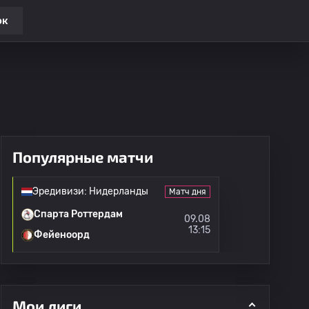
ок
Популярные матчи
Эредивизи: Нидерланды
Матч дня
Спарта Роттердам
09.08
13:15
Фейеноорд
Мои лиги