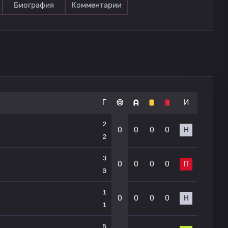
Биография
Комментарии
Г
И
2
0
0
0
0
Н
2
3
0
0
0
0
П
0
1
0
0
0
0
Н
1
5