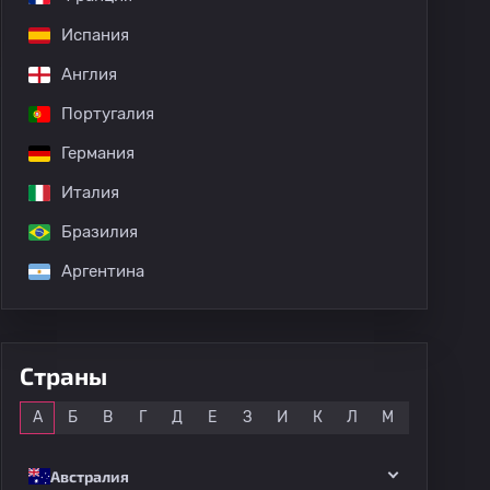
Испания
Англия
Португалия
Германия
Италия
Бразилия
Аргентина
Страны
Все
А
Б
В
Г
Д
Е
З
И
К
Л
М
Н
О
Австралия