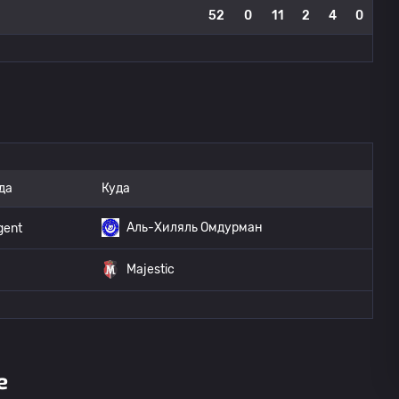
52
0
11
2
4
0
да
Куда
Аль-Хиляль Омдурман
gent
Majestic
е