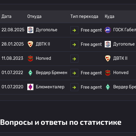
Дата
Откуда
Тип перехода
Куда
22.08.2025
Дугополье
ГОСК Габе
Free agent
28.01.2025
ДВТК II
Дугополье
Free agent
11.08.2023
Honved
ДВТК II
01.07.2022
Вердер Бремен
Honved
Free agent
01.07.2020
Блюменталер
Вердер Бр
Free agent
Вопросы и ответы по статистике