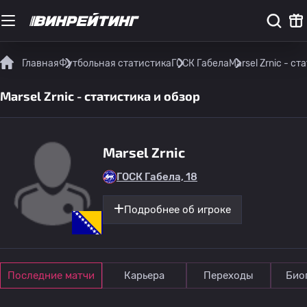
Главная
Футбольная статистика
ГОСК Габела
Marsel Zrnic - с
Marsel Zrnic - статистика и обзор
Marsel Zrnic
ГОСК Габела, 18
Подробнее об игроке
Последние матчи
Карьера
Переходы
Био