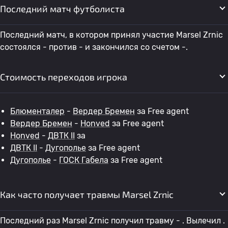
Последний матч футболиста
Последний матч, в котором принял участие Marsel Zrnic
состоялся - против - и закончился со счетом -.
Стоимость переходов игрока
Блюменталер
-
Вердер Бремен
за Free agent
Вердер Бремен
-
Honved
за Free agent
Honved
-
ДВТК II
за
ДВТК II
-
Дугополье
за Free agent
Дугополье
-
ГОСК Габела
за Free agent
Как часто получает травмы Marsel Zrnic
Последний раз Marsel Zrnic получил травму - . Вылечил .