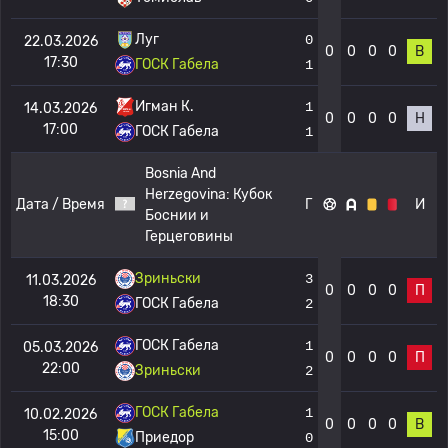
Луг
0
22.03.2026
0
0
0
0
В
17:30
ГОСК Габела
1
Игман К.
1
14.03.2026
0
0
0
0
Н
17:00
ГОСК Габела
1
Bosnia And
Herzegovina:
Кубок
Дата / Время
Г
И
Боснии и
Герцеговины
Зриньски
3
11.03.2026
0
0
0
0
П
18:30
ГОСК Габела
2
ГОСК Габела
1
05.03.2026
0
0
0
0
П
22:00
Зриньски
2
ГОСК Габела
1
10.02.2026
0
0
0
0
В
15:00
Приедор
0