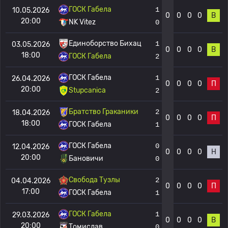
ГОСК Габела
1
10.05.2026
0
0
0
0
В
20:00
NK Vitez
0
Единоборство Бихац
1
03.05.2026
0
0
0
0
В
18:00
ГОСК Габела
2
ГОСК Габела
1
26.04.2026
0
0
0
0
П
20:00
Stupcanica
2
Братство Граканики
2
18.04.2026
0
0
0
0
П
18:00
ГОСК Габела
1
ГОСК Габела
0
12.04.2026
0
0
0
0
Н
20:00
Бановичи
0
Свобода Тузлы
2
04.04.2026
0
0
0
0
П
17:00
ГОСК Габела
1
ГОСК Габела
1
29.03.2026
0
0
0
0
В
20:00
Томислав
0