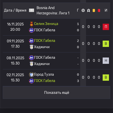
Bosnia And
Дата / Время
Г
И
Herzegovina:
Лига 1
Селик Зеница
1
16.11.2025
0
0
0
0
П
20:00
ГОСК Габела
0
ГОСК Габела
2
09.11.2025
0
0
0
0
В
17:30
Хаджичи
0
ГОСК Габела
-
08.11.2025
0
0
0
0
Н
15:30
Хаджичи
-
Город Тузла
0
02.11.2025
0
0
0
0
В
15:30
ГОСК Габела
3
Показать ещё