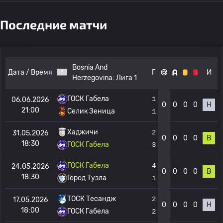
Последние матчи
Bosnia And
Дата / Время
Г
И
Herzegovina:
Лига 1
ГОСК Габела
1
06.06.2026
0
0
0
0
Н
21:00
Селик Зеница
1
Хаджичи
2
31.05.2026
0
0
0
0
В
18:30
ГОСК Габела
3
ГОСК Габела
4
24.05.2026
0
0
0
0
В
18:30
Город Тузла
1
ТОСК Тесандж
2
17.05.2026
0
0
0
0
Н
18:00
ГОСК Габела
2