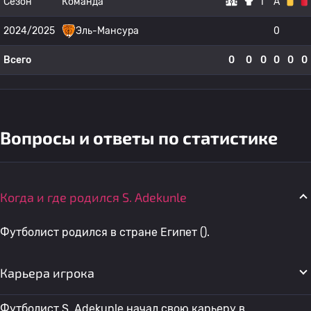
Сезон
Команда
Г
А
2024/2025
Эль-Мансура
0
Всего
0
0
0
0
0
0
Вопросы и ответы по статистике
Когда и где родился S. Adekunle
Футболист родился в стране Египет ().
Карьера игрока
Футболист S. Adekunle начал свою карьеру в