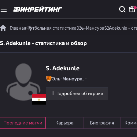
Главная
Футбольная статистика
Эль-Мансура
S. Adekunle - с
S. Adekunle - статистика и обзор
S. Adekunle
Эль-Мансура, -
Подробнее об игроке
Последние матчи
Карьера
Биография
Комм