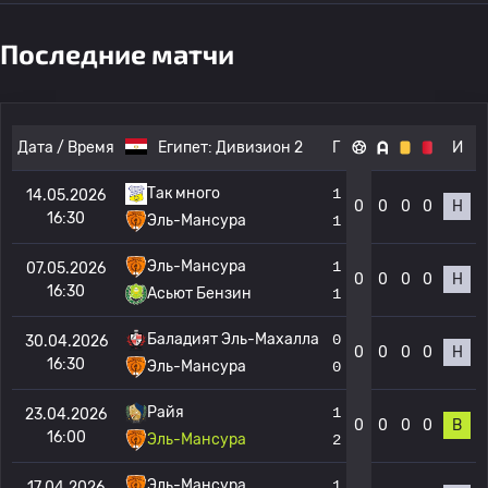
Последние матчи
Дата / Время
Египет:
Дивизион 2
Г
И
Так много
1
14.05.2026
0
0
0
0
Н
16:30
Эль-Мансура
1
Эль-Мансура
1
07.05.2026
0
0
0
0
Н
16:30
Асьют Бензин
1
Баладият Эль-Махалла
0
30.04.2026
0
0
0
0
Н
16:30
Эль-Мансура
0
Райя
1
23.04.2026
0
0
0
0
В
16:00
Эль-Мансура
2
Эль-Мансура
1
17.04.2026