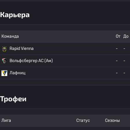
Карьера
Команда
От
До
Rapid Vienna
-
-
Вольфсбергер АС (Ам)
-
-
Лафниц
-
-
Трофеи
Лига
Статус
Сезоны