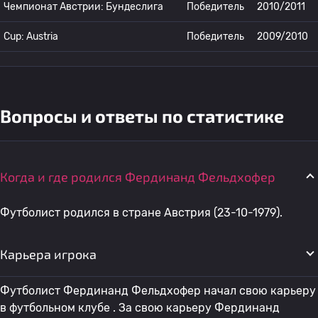
Чемпионат Австрии: Бундеслига
Победитель
2010/2011
Cup: Austria
Победитель
2009/2010
Вопросы и ответы по статистике
Когда и где родился Фердинанд Фельдхофер
Футболист родился в стране Австрия (23-10-1979).
Карьера игрока
Футболист Фердинанд Фельдхофер начал свою карьеру
в футбольном клубе . За свою карьеру Фердинанд