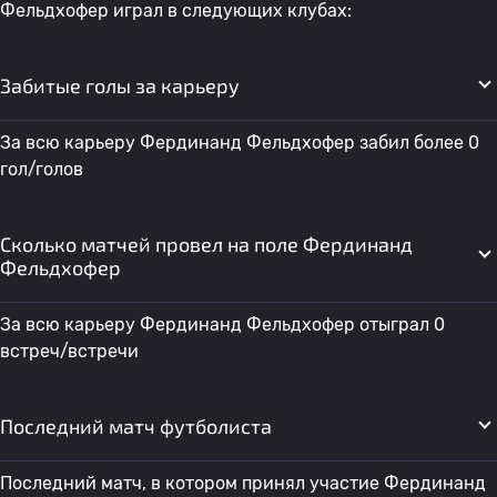
Фельдхофер играл в следующих клубах:
Забитые голы за карьеру
За всю карьеру Фердинанд Фельдхофер забил более 0
гол/голов
Сколько матчей провел на поле Фердинанд
Фельдхофер
За всю карьеру Фердинанд Фельдхофер отыграл 0
встреч/встречи
Последний матч футболиста
Последний матч, в котором принял участие Фердинанд