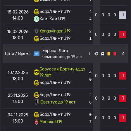
Бодо/Глимт U19
4
18.02.2026
0
0
0
0
Н
14:00
Хам-Кам U19
4
Kongsvinger U19
2
15.02.2026
0
0
0
0
П
18:00
Бодо/Глимт U19
1
Европа:
Лига
Дата / Время
Г
И
чемпионов до 19 лет
Боруссия Дортмунд до
4
10.12.2025
19 лет
0
0
0
0
П
18:00
0
Бодо/Глимт U19
Бодо/Глимт U19
2
25.11.2025
0
0
0
0
П
13:00
Ювентус до 19 лет
6
Бодо/Глимт U19
0
04.11.2025
0
0
0
0
П
13:00
Монако U19
7