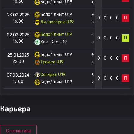
18:30
Бодо/Глимт U19
1
Бодо/Глимт U19
0
23.02.2025
0
0
0
0
П
16:00
Лиллестром U19
3
Бодо/Глимт U19
2
02.02.2025
0
0
0
0
В
16:00
Хам-Кам U19
0
Бодо/Глимт U19
0
25.01.2025
0
0
0
0
П
22:00
Тромсе U19
4
Согндал U19
3
07.08.2024
0
0
0
0
П
17:00
Бодо/Глимт U19
2
Карьера
Статистика