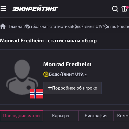
Главная
Футбольная статистика
Бодо/Глимт U19
Monrad Fredh
Monrad Fredheim - статистика и обзор
Monrad Fredheim
Бодо/Глимт U19, -
Подробнее об игроке
Последние матчи
Карьера
Биография
Комм