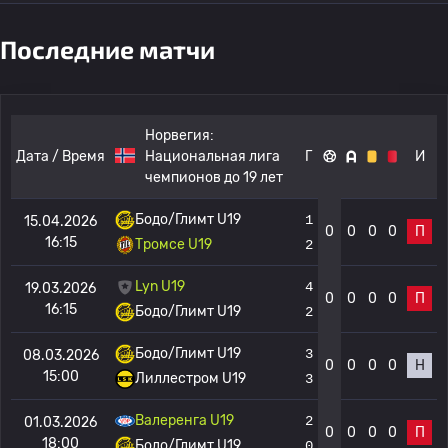
Последние матчи
Норвегия:
Дата / Время
Национальная лига
Г
И
чемпионов до 19 лет
Бодо/Глимт U19
1
15.04.2026
0
0
0
0
П
16:15
Тромсе U19
2
Lyn U19
4
19.03.2026
0
0
0
0
П
16:15
Бодо/Глимт U19
2
Бодо/Глимт U19
3
08.03.2026
0
0
0
0
Н
15:00
Лиллестром U19
3
Валеренга U19
2
01.03.2026
0
0
0
0
П
18:00
Бодо/Глимт U19
0