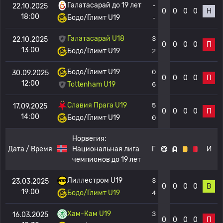
Галатасарай до 19 лет
-
22.10.2025
0
0
0
0
Н
18:00
Бодо/Глимт U19
-
Галатасарай U18
3
22.10.2025
0
0
0
0
П
13:00
Бодо/Глимт U19
2
Бодо/Глимт U19
0
30.09.2025
0
0
0
0
П
12:00
Tottenham U19
6
Славия Прага U19
5
17.09.2025
0
0
0
0
П
14:00
Бодо/Глимт U19
0
Норвегия:
Дата / Время
Национальная лига
Г
И
чемпионов до 19 лет
Лиллестром U19
3
23.03.2025
0
0
0
0
В
19:00
Бодо/Глимт U19
4
Хам-Кам U19
3
16.03.2025
0
0
0
0
П