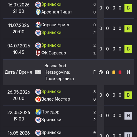
Зриньски
6
16.07.2026
0
0
0
0
В
21:00
Арсенал Тиват
0
Сироки Бриег
0
11.07.2026
0
0
0
0
В
20:00
Зриньски
2
Зриньски
2
04.07.2026
0
0
0
0
В
10:45
ФК Сараево
1
Bosnia And
Дата / Время
Herzegovina:
Г
И
Премьер-лига
Зриньски
3
26.05.2026
0
0
0
0
В
20:00
Велес Мостар
0
Приедор
2
22.05.2026
0
0
0
0
Н
19:00
Зриньски
2
Зриньски
0
16.05.2026
0
0
0
0
Н