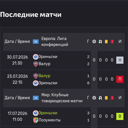
Последние матчи
Европа:
Лига
Дата / Время
Г
И
конференций
Зриньски
2
30.07.2026
0
0
0
0
Н
21:30
Валур
2
Валур
1
23.07.2026
0
0
0
0
П
22:15
Зриньски
0
Мир:
Клубные
Дата / Время
Г
И
товарищеские матчи
Зриньски
3
17.07.2026
0
0
0
0
В
11:00
Позументы
1