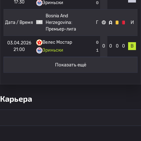
17:30
Зриньски
0
Bosnia And
Дата / Время
Herzegovina:
Г
И
Премьер-лига
Велес Мостар
0
03.04.2026
0
0
0
0
В
21:00
Зриньски
1
Показать ещё
Карьера