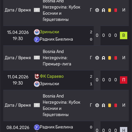
Bosnia And
Herzegovina:
Кубок
Дата / Время
Г
И
Боснии и
Герцеговины
Зриньски
2
15.04.2026
0
0
0
0
В
19:30
Радник Биелина
0
Bosnia And
Дата / Время
Herzegovina:
Г
И
Премьер-лига
ФК Сараево
2
11.04.2026
0
0
0
0
П
19:30
Зриньски
1
Bosnia And
Herzegovina:
Кубок
Дата / Время
Г
И
Боснии и
Герцеговины
Радник Биелина
0
08.04.2026
0
0
0
0
Н