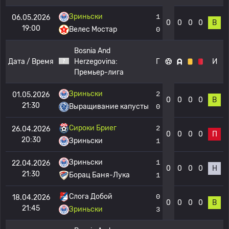
Зриньски
1
06.05.2026
0
0
0
0
В
19:00
Велес Мостар
0
Bosnia And
Дата / Время
Herzegovina:
Г
И
Премьер-лига
Зриньски
2
01.05.2026
0
0
0
0
В
21:30
Выращивание капусты
0
Сироки Бриег
2
26.04.2026
0
0
0
0
П
20:30
Зриньски
1
Зриньски
1
22.04.2026
0
0
0
0
Н
21:30
Борац Баня-Лука
1
Слога Добой
0
18.04.2026
0
0
0
0
В
21:45
Зриньски
3