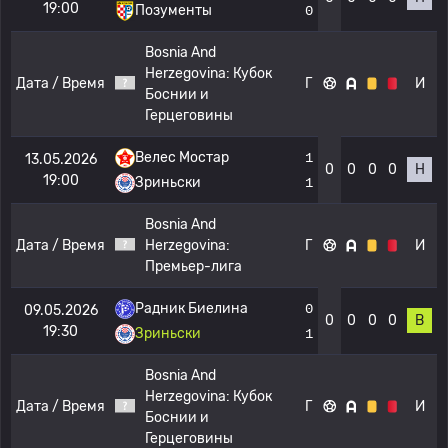
19:00
Позументы
0
Bosnia And
Herzegovina:
Кубок
Дата / Время
Г
И
Боснии и
Герцеговины
Велес Мостар
1
13.05.2026
0
0
0
0
Н
19:00
Зриньски
1
Bosnia And
Дата / Время
Herzegovina:
Г
И
Премьер-лига
Радник Биелина
0
09.05.2026
0
0
0
0
В
19:30
Зриньски
1
Bosnia And
Herzegovina:
Кубок
Дата / Время
Г
И
Боснии и
Герцеговины