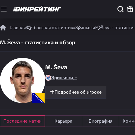
Главная
Футбольная статистика
Зриньски
M. Ševa - статисти
M. Ševa - статистика и обзор
M. Ševa
Зриньски, -
Подробнее об игроке
Последние матчи
Карьера
Биография
Комм