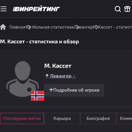
Главная
Футбольная статистика
Левангер
М. Кассет - статис
М. Кассет - статистика и обзор
М. Кассет
Левангер, -
Подробнее об игроке
Последние матчи
Карьера
Биография
Комм