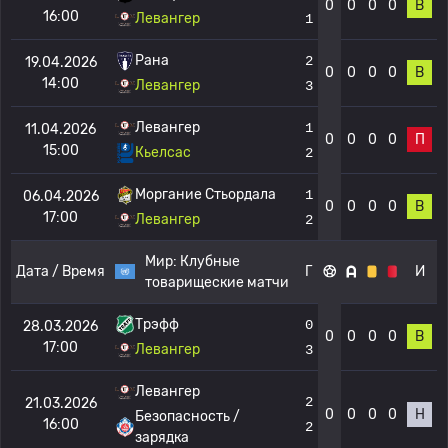
0
0
0
0
В
16:00
Левангер
1
Рана
2
19.04.2026
0
0
0
0
В
14:00
Левангер
3
Левангер
1
11.04.2026
0
0
0
0
П
15:00
Кьелсас
2
Моргание Стьордала
1
06.04.2026
0
0
0
0
В
17:00
Левангер
2
Мир:
Клубные
Дата / Время
Г
И
товарищеские матчи
Трэфф
0
28.03.2026
0
0
0
0
В
17:00
Левангер
3
Левангер
2
21.03.2026
0
0
0
0
Н
Безопасность /
16:00
2
зарядка