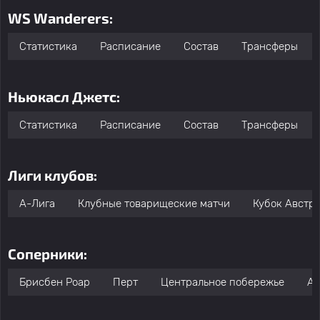
WS Wanderers:
Статистика
Расписание
Состав
Трансферы
Ньюкасл Джетс:
Статистика
Расписание
Состав
Трансферы
Лиги клубов:
А-Лига
Клубные товарищеские матчи
Кубок Австр
Соперники:
Брисбен Роар
Перт
Центральное побережье
Ад