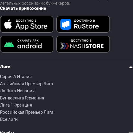
легальных российских букмекеров.
Скачать приложение
Лиги
Серия A Италия
Английская Премьер Лига
Ла Лига Испания
Бундеслига Германия
Лига 1 Франция
Российская Премьер Лига
Все лиги