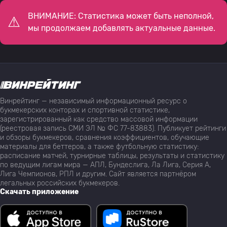
ВНИМАНИЕ: Статистика может быть неполной,
мы продолжаем добавлять актуальные данные.
Винрейтинг — независимый информационный ресурс о
букмекерских конторах и спортивной статистике,
зарегистрированный как средство массовой информации
(реестровая запись СМИ ЭЛ № ФС 77-83883). Публикует рейтинги
и обзоры букмекеров, сравнения коэффициентов, обучающие
материалы для беттеров, а также футбольную статистику:
расписание матчей, турнирные таблицы, результаты и статистику
по ведущим лигам мира — АПЛ, Бундеслига, Ла Лига, Серия А,
Лига Чемпионов, РПЛ и другим. Сайт является партнёром
легальных российских букмекеров.
Скачать приложение