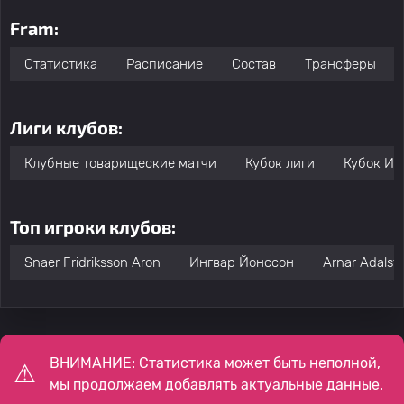
Fram:
Статистика
Расписание
Состав
Трансферы
Лиги клубов:
Клубные товарищеские матчи
Кубок лиги
Кубок Ис
Топ игроки клубов:
Snaer Fridriksson Aron
Ингвар Йонссон
Arnar Adalst
ВНИМАНИЕ: Статистика может быть неполной,
мы продолжаем добавлять актуальные данные.