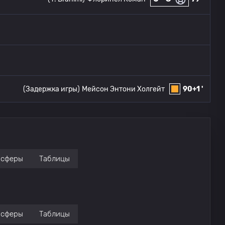
(Задержка игры)
Мейсон Энтони Холгейт
90+1 '
нсферы
Таблицы
нсферы
Таблицы