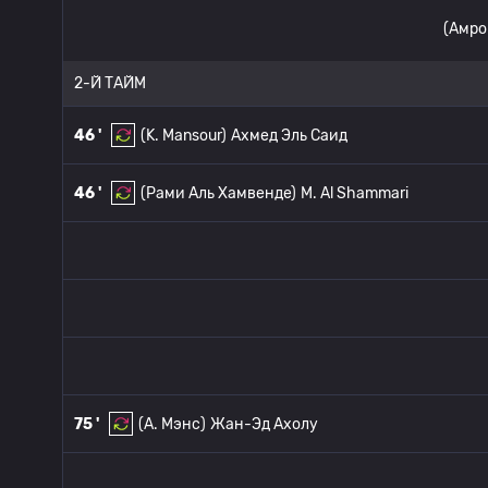
(Амро
2-Й ТАЙМ
46 '
(K. Mansour)
Ахмед Эль Саид
46 '
(Рами Аль Хамвенде)
M. Al Shammari
75 '
(A. Мэнс)
Жан-Эд Ахолу