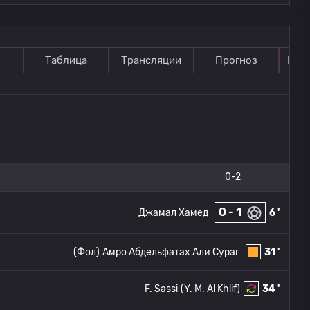
Таблица
Трансляции
Прогноз
Ком
0-2
0 - 1
Джамал Хамед
6 '
(Фол)
Амро Абдельфатах Али Сураг
31 '
F. Sassi
(Y. M. Al Khlif)
34 '