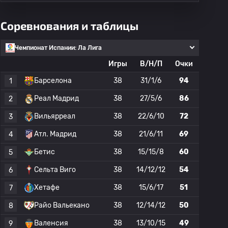
Соревнования и таблицы
Чемпионат Испании: Ла Лига
Игры
В/Н/П
Очки
Барселона
38
31/1/6
94
1
Реал Мадрид
38
27/5/6
86
2
Вильярреал
38
22/6/10
72
3
Атл. Мадрид
38
21/6/11
69
4
Бетис
38
15/15/8
60
5
Сельта Виго
38
14/12/12
54
6
Хетафе
38
15/6/17
51
7
Райо Вальекано
38
12/14/12
50
8
Валенсия
38
13/10/15
49
9