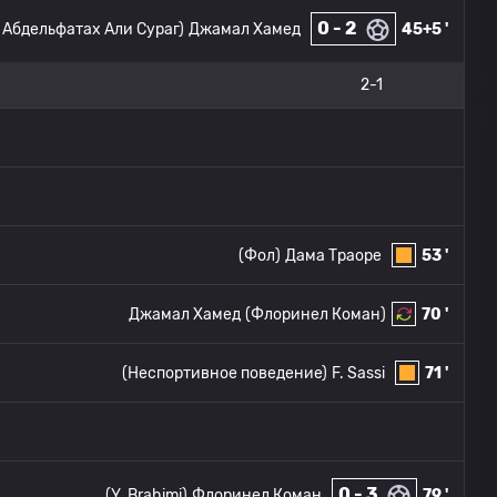
0 - 2
 Абдельфатах Али Сураг)
Джамал Хамед
45+5 '
2-1
(Фол)
Дама Траоре
53 '
Джамал Хамед
(Флоринел Коман)
70 '
(Неспортивное поведение)
F. Sassi
71 '
0 - 3
(Y. Brahimi)
Флоринел Коман
79 '