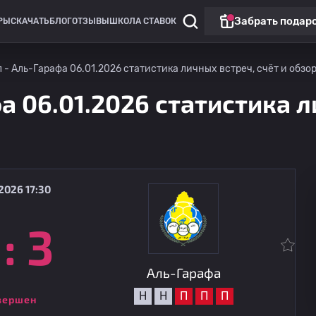
Забрать подар
РЫ
СКАЧАТЬ
БЛОГ
ОТЗЫВЫ
ШКОЛА СТАВОК
 - Аль-Гарафа 06.01.2026 статистика личных встреч, счёт и обзо
а 06.01.2026 статистика л
2026 17:30
:
3
Чемпионат России: РПЛ
Топ матч
Локомотив Москва
08.08
18:00
Акрон
Аль-Гарафа
Н
Н
П
П
П
вершен