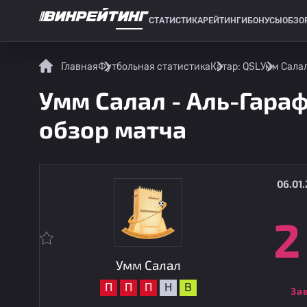
СТАТИСТИКА
РЕЙТИНГИ
БОНУСЫ
ОБЗО
СПОРТИВНАЯ СТАТИСТИКА
Главная
Футбольная статистика
Катар: QSL
Умм Салал
Умм Салал - Аль-Гараф
обзор матча
06.01.
2
Умм Салал
П
П
П
Н
В
За