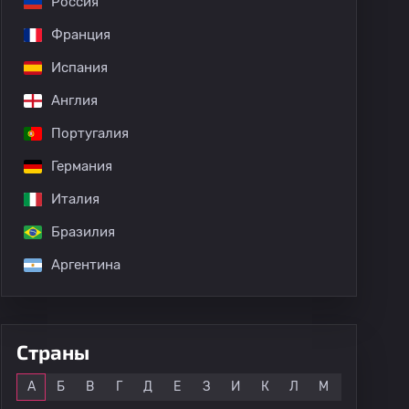
Россия
Франция
Испания
Англия
Португалия
Германия
Италия
Бразилия
Аргентина
Страны
Все
А
Б
В
Г
Д
Е
З
И
К
Л
М
Н
О