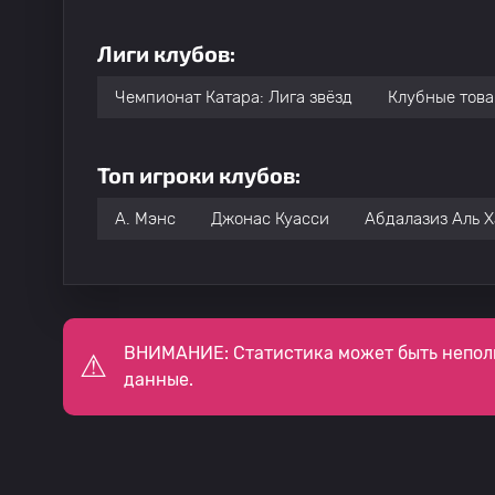
Лиги клубов:
Чемпионат Катара: Лига звёзд
Клубные тов
Топ игроки клубов:
A. Мэнс
Джонас Куасси
Абдалазиз Аль 
ВНИМАНИЕ: Статистика может быть непол
данные.