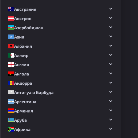
Австралия
Австрия
Азербайджан
Азия
Албания
Алжир
Англия
Ангола
Андорра
Антигуа и Барбуда
Аргентина
Армения
Аруба
Африка