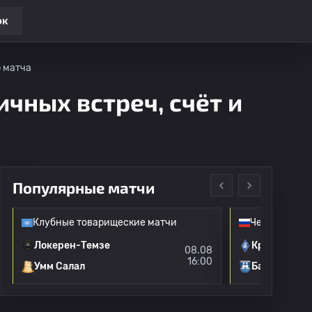
ок
р матча
ичных встреч, счёт и
Популярные матчи
Клубные товарищеские матчи
Чемпионат Р
Локерен-Темзе
Крылья Сов
08.08
16:00
Умм Салал
Балтика