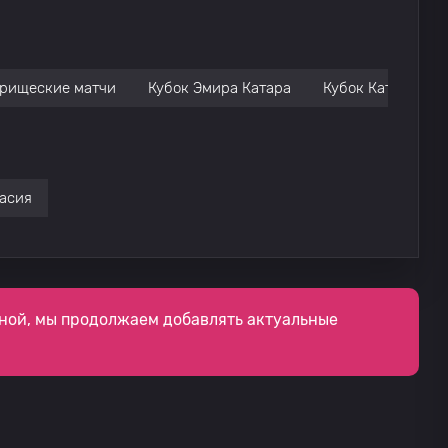
арищеские матчи
Кубок Эмира Катара
Кубок Катара
Хасия
ной, мы продолжаем добавлять актуальные