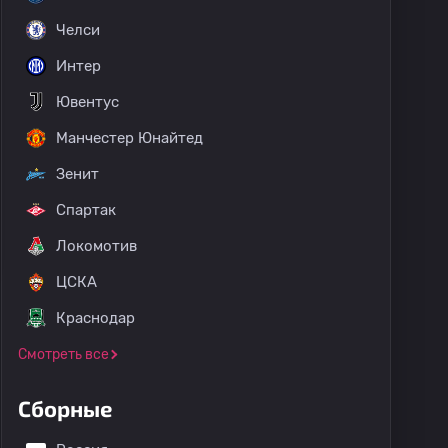
Челси
Интер
Суперкубок Катара ОАЭ
Кубок Катара
Лига чемпионов
Ювентус
Манчестер Юнайтед
Зенит
Спартак
Локомотив
ЦСКА
Краснодар
Смотреть все
Сборные