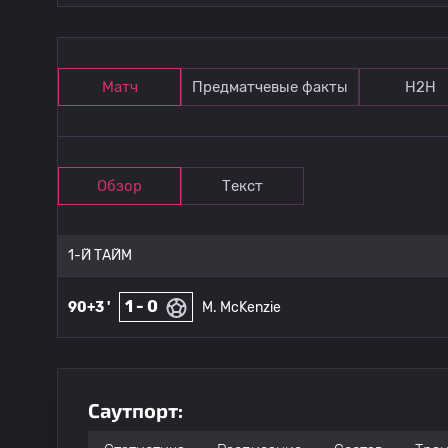
Матч
Предматчевые факты
Н2Н
Обзор
Текст
1-Й ТАЙМ
1 - 0
90+3 '
M. McKenzie
Саутпорт: