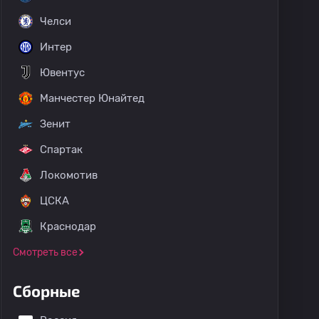
Челси
Интер
Ювентус
Манчестер Юнайтед
Зенит
Спартак
Локомотив
ЦСКА
Краснодар
Смотреть все
Сборные