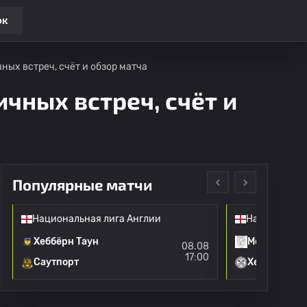
ок
ных встреч, счёт и обзор матча
ичных встреч, счёт и
Популярные матчи
Национальная лига Англии
Национальна
Хеббёрн Таун
Мертир Тау
08.08
17:00
Саутпорт
Хеднесфор