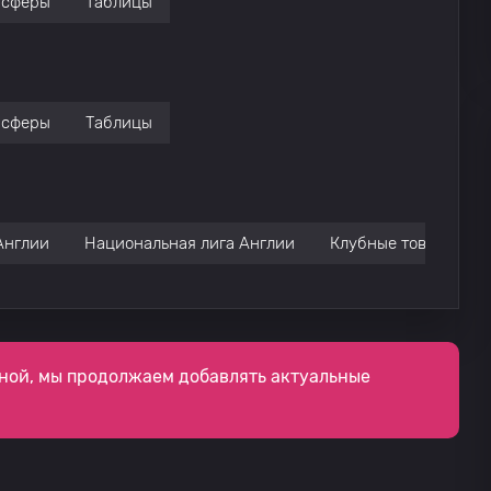
нсферы
Таблицы
нсферы
Таблицы
Англии
Национальная лига Англии
Клубные товарищес
ной, мы продолжаем добавлять актуальные