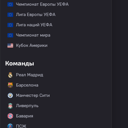
Чемпионат Европы УЕФА
Лига Европы УЕФА
Лига наций УЕФА
Чемпионат мира
Кубок Америки
Команды
Реал Мадрид
Барселона
Манчестер Сити
Ливерпуль
Бавария
ПСЖ