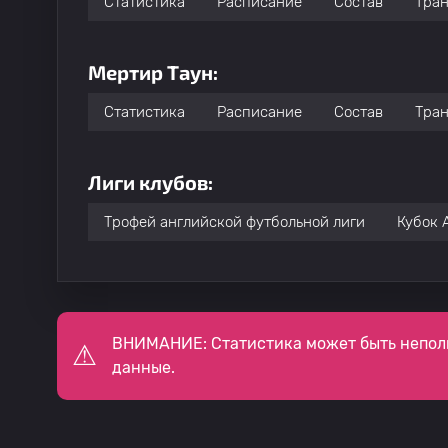
Статистика
Расписание
Состав
Тра
Мертир Таун:
Статистика
Расписание
Состав
Тра
Лиги клубов:
Трофей английской футбольной лиги
Кубок 
ВНИМАНИЕ: Статистика может быть непол
данные.