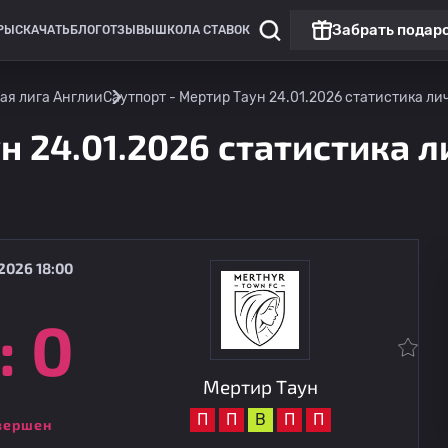
Забрать подар
РЫ
СКАЧАТЬ
БЛОГ
ОТЗЫВЫ
ШКОЛА СТАВОК
ая лига Англии
Саутпорт - Мертир Таун 24.01.2026 статистика лич
н 24.01.2026 статистика л
2026 18:00
:
0
Национальная лига Англии
Мертир Таун
08.08
17:00
Хеднесфорд
Мертир Таун
П
П
В
П
П
вершен