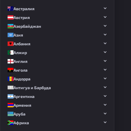
Австралия
Австрия
Азербайджан
Азия
Албания
Алжир
Англия
Ангола
Андорра
Антигуа и Барбуда
Аргентина
Армения
Аруба
Африка