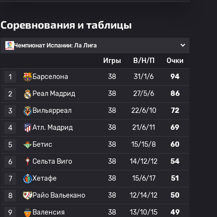
Соревнования и таблицы
Чемпионат Испании: Ла Лига
Игры
В/Н/П
Очки
Барселона
38
31/1/6
94
1
Реал Мадрид
38
27/5/6
86
2
Вильярреал
38
22/6/10
72
3
Атл. Мадрид
38
21/6/11
69
4
Бетис
38
15/15/8
60
5
Сельта Виго
38
14/12/12
54
6
Хетафе
38
15/6/17
51
7
Райо Вальекано
38
12/14/12
50
8
Валенсия
38
13/10/15
49
9