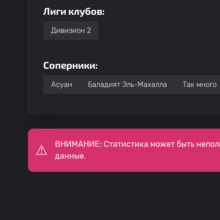
Лиги клубов:
Дивизион 2
Соперники:
Асуан
Баладият Эль-Махалла
Так много
ВНИМАНИЕ: Статистика может быть непол
данные.