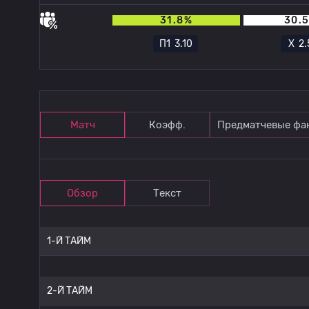
31.8%
30.
П1
3.10
Х
2.
Матч
Коэфф.
Предматчевые фа
Обзор
Текст
1-Й ТАЙМ
2-Й ТАЙМ