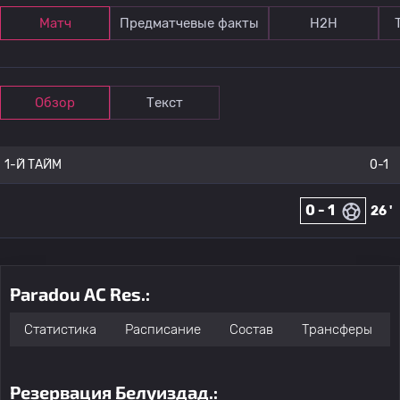
Матч
Предматчевые факты
Н2Н
Обзор
Текст
1-Й ТАЙМ
0-1
0 - 1
26 '
Paradou AC Res.:
Статистика
Расписание
Состав
Трансферы
Резервация Белуиздад.: