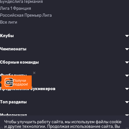
Бундеслига Германия
Лига 1 Франция
Российская Премьер Лига
Все лиги
Клубы
Чемпионаты
Сборные команды
Футболисты
Получи
подарок!
Предложения букмекеров
Топ разделы
Информация
Чтобы улучшить работу сайта, мы используем файлы cookie
и другие технологии. Продолжая использование сайта, Вы
О компании