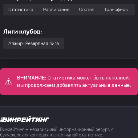
Статистика
Расписание
Состав
Трансферы
Лиги клубов:
Алжир: Резервная лига
ВНИМАНИЕ: Статистика может быть неполной,
мы продолжаем добавлять актуальные данные.
Винрейтинг — независимый информационный ресурс о
букмекерских конторах и спортивной статистике,