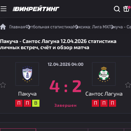
Главная
Футбольная статистика
Мексика: Лига МХ
Пакуча - С
Пакуча - Сантос Лагуна 12.04.2026 статистика
личных встреч, счёт и обзор матча
12.04.2026 04:00
4
:
2
Пакуча
Сантос Лагуна
П
П
В
П
П
П
Завершен