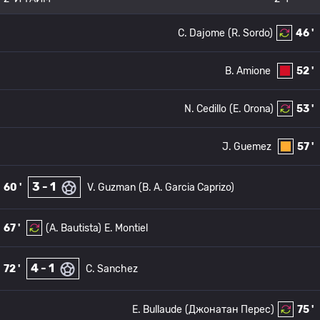
C. Dajome
(R. Sordo)
46 '
B. Amione
52 '
N. Cedillo
(E. Orona)
53 '
J. Guemez
57 '
3 - 1
60 '
V. Guzman
(B. A. Garcia Caprizo)
67 '
(A. Bautista)
E. Montiel
4 - 1
72 '
C. Sanchez
E. Bullaude
(Джонатан Перес)
75 '