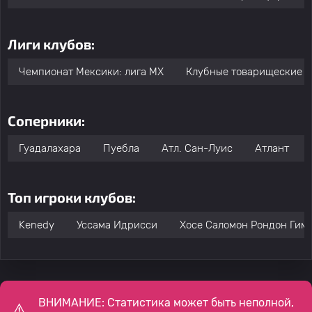
Лиги клубов:
Чемпионат Мексики: лига МХ
Клубные товарищеские м
Соперники:
Гуадалахара
Пуебла
Атл. Сан-Луис
Атлант
Топ игроки клубов:
Kenedy
Уссама Идрисси
Хосе Саломон Рондон Гим
ВНИМАНИЕ: Статистика может быть неполной,