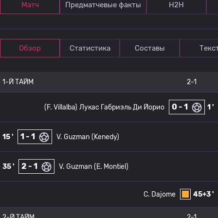
Матч
Предматчевые факты
Н2Н
Обзор
Статистика
Составы
Текс
1-Й ТАЙМ
2-1
0 - 1
(F. Villalba)
Лукас Габриэль Ди Йорио
1 '
1 - 1
15 '
V. Guzman
(Kenedy)
2 - 1
35 '
V. Guzman
(E. Montiel)
C. Dajome
45+3 '
2-Й ТАЙМ
2-1