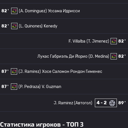
82 '
(A. Dominguez)
Уссама Идрисси
82 '
(L. Quinones)
Kenedy
F. Villalba
(T. Jimenez)
82 '
Лукас Габриэль Ди Йорио
(D. Medina)
82 '
87 '
(J. Ramirez)
Хосе Саломон Рондон Гименес
87 '
(P. Pedraza)
V. Guzman
4 - 2
J. Ramirez (Автогол)
89 '
Статистика игроков - ТОП 3