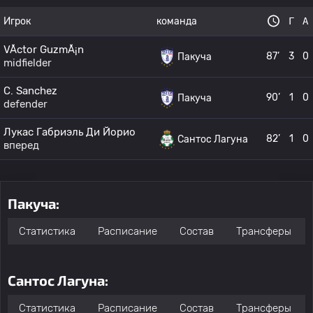
Игрок
команда
Г
А
VÃ­ctor GuzmÃ¡n
87’
3
0
Пакуча
midfielder
C. Sanchez
90’
1
0
Пакуча
defender
Лукас Габриэль Ди Йорио
82’
1
0
Сантос Лагуна
вперед
Пакуча:
Статистика
Расписание
Состав
Трансферы
Сантос Лагуна:
Статистика
Расписание
Состав
Трансферы