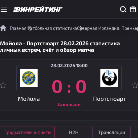
Главная
Футбольная статистика
Северная Ирландия: Премье
Мойола - Портстюарт 28.02.2026 статистика
личных встреч, счёт и обзор матча
28.02.2026 18:00
0
:
0
Мойола
Портстюарт
Завершен
Предматчевые факты
Н2Н
Трансляции