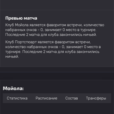
Превью матча
Клуб Мойола является фаворитом встречи, количество
набранных очков - 0, занимает 0 место в турнире.
Последние 2 матча для клуба закончились ничьей.
Клуб Портстюарт является фаворитом встречи,
количество набранных очков - 0, занимает 0 место в
турнире. Последние 2 матча для клуба закончились
ничьей.
Мойола:
Статистика
Расписание
Состав
Трансферы