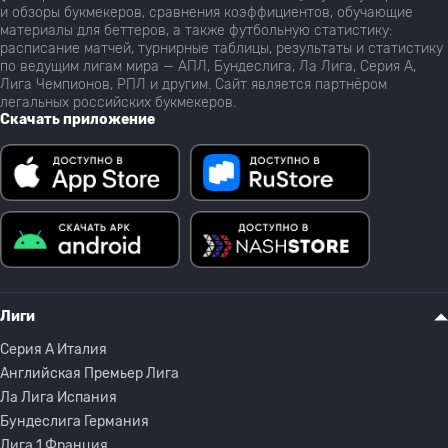
и обзоры букмекеров, сравнения коэффициентов, обучающие
материалы для беттеров, а также футбольную статистику:
расписание матчей, турнирные таблицы, результаты и статистику
по ведущим лигам мира — АПЛ, Бундеслига, Ла Лига, Серия А,
Лига Чемпионов, РПЛ и другим. Сайт является партнёром
легальных российских букмекеров.
Скачать приложение
Лиги
Серия A Италия
Английская Премьер Лига
Ла Лига Испания
Бундеслига Германия
Лига 1 Франция