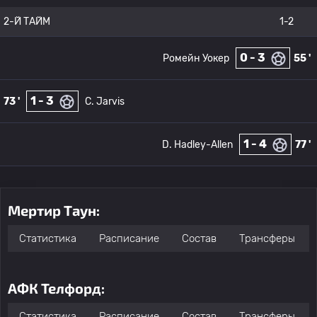
2-Й ТАЙМ
1-2
0 - 3
Ромейн Уокер
55 '
1 - 3
73 '
C. Jarvis
1 - 4
D. Hadley-Allen
77 '
Мертир Таун:
Статистика
Расписание
Состав
Трансферы
АФК Телфорд:
Статистика
Расписание
Состав
Трансферы