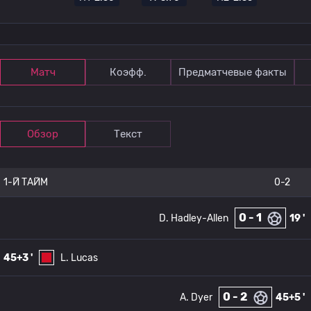
Матч
Коэфф.
Предматчевые факты
Обзор
Текст
1-Й ТАЙМ
0-2
0 - 1
D. Hadley-Allen
19 '
45+3 '
L. Lucas
0 - 2
A. Dyer
45+5 '