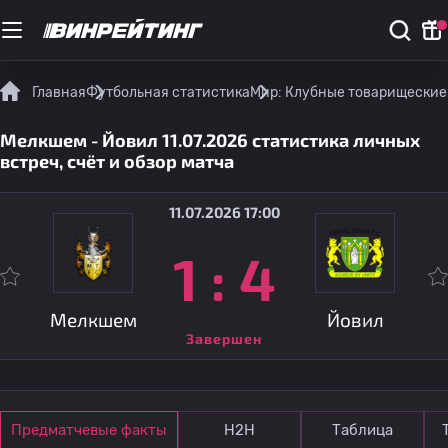
Главная
Футбольная статистика
Мир: Клубные товарищеские
Мелкшем - Йовил 11.07.2026 статистика личных
встреч, счёт и обзор матча
11.07.2026 17:00
1
:
4
Мелкшем
Йовил
Завершен
Предматчевые факты
Н2Н
Таблица