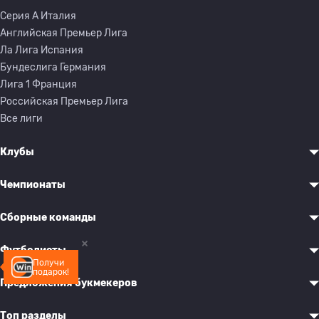
Серия A Италия
Английская Премьер Лига
Ла Лига Испания
Бундеслига Германия
Лига 1 Франция
Российская Премьер Лига
Все лиги
Клубы
Чемпионаты
Сборные команды
Футболисты
Получи
подарок!
Предложения букмекеров
Топ разделы