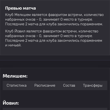
Превью матча
Клуб Мелкшем является фаворитом встречи, количество
набранных очков - 0, занимает 0 место в турнире.
Последние 2 матча для клуба закончились поражением.
Клуб Йовил является фаворитом встречи, количество
набранных очков - 0, занимает 0 место в турнире.
Последние 2 матча для клуба закончились поражением
и ничьей.
Мелкшем:
Статистика
Расписание
Состав
Трансферы
Йовил: