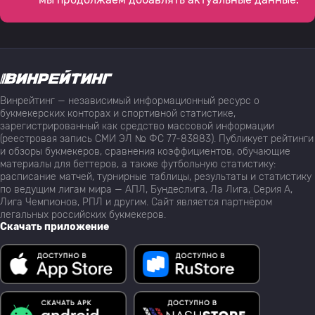
Винрейтинг — независимый информационный ресурс о
букмекерских конторах и спортивной статистике,
зарегистрированный как средство массовой информации
(реестровая запись СМИ ЭЛ № ФС 77-83883). Публикует рейтинги
и обзоры букмекеров, сравнения коэффициентов, обучающие
материалы для беттеров, а также футбольную статистику:
расписание матчей, турнирные таблицы, результаты и статистику
по ведущим лигам мира — АПЛ, Бундеслига, Ла Лига, Серия А,
Лига Чемпионов, РПЛ и другим. Сайт является партнёром
легальных российских букмекеров.
Скачать приложение