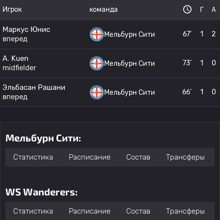
Игрок
команда
Г
А
Маркус Юнис
67’
1
2
Мельбурн Сити
вперед
A. Kuen
73’
1
0
Мельбурн Сити
midfielder
Эльбасан Рашани
66’
1
0
Мельбурн Сити
вперед
Мельбурн Сити:
Статистика
Расписание
Состав
Трансферы
WS Wanderers:
Статистика
Расписание
Состав
Трансферы