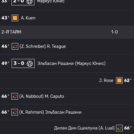
2 - 0
33 '
Маркус Юнис
43 '
A. Kuen
2-Й ТАЙМ
1-0
46 '
(Z. Schreiber)
R. Teague
3 - 0
49 '
Эльбасан Рашани
(Маркус Юнис)
J. Rose
62 '
66 '
(A. Nabbout)
M. Caputo
66 '
(K. Rahmani)
Эльбасан Рашани
Дилан Дин Сциклуна
(A. Lual)
66 '