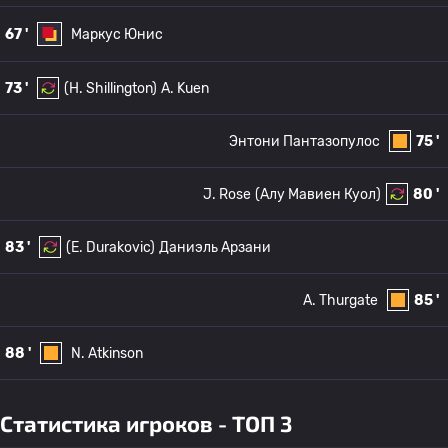
67 '
Маркус Юнис
73 '
(H. Shillington)
A. Kuen
Энтони Пантазопулос
75 '
J. Rose
(Алу Мавиен Куол)
80 '
83 '
(E. Durakovic)
Даниэль Арзани
A. Thurgate
85 '
88 '
N. Atkinson
Статистика игроков - ТОП 3