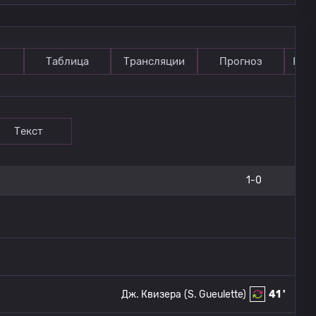
Таблица
Трансляции
Прогноз
Ком
Текст
1-0
Дж. Квизера
(S. Gueulette)
41 '