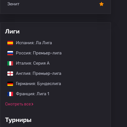
Зенит
Лиги
Испания: Ла Лига
Россия: Премьер-лига
Италия: Серия А
Англия: Премьер-лига
Германия: Бундеслига
Франция: Лига 1
Смотреть все
Турниры