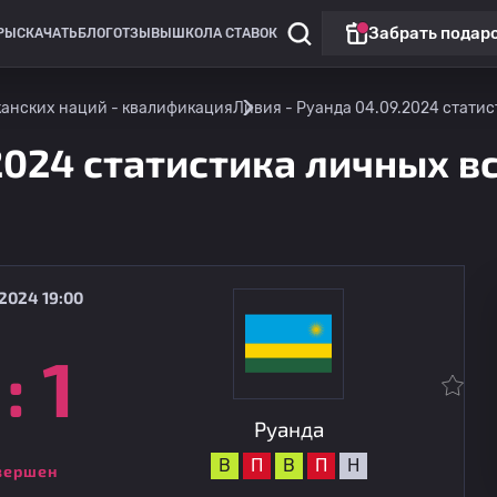
Забрать подар
РЫ
СКАЧАТЬ
БЛОГ
ОТЗЫВЫ
ШКОЛА СТАВОК
канских наций - квалификация
Ливия - Руанда 04.09.2024 статис
2024 статистика личных вс
2024 19:00
:
1
Чемпионат России: РПЛ
Матч дня
Динамо Москва
09.08
14:30
Динамо Махачкала
Руанда
В
П
В
П
Н
вершен