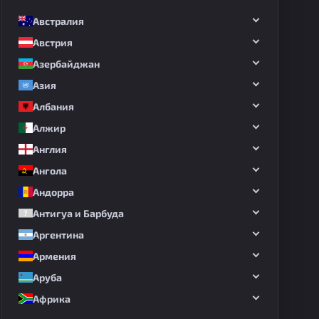
Австралия
Австрия
Азербайджан
Азия
Албания
Алжир
Англия
Ангола
Андорра
Антигуа и Барбуда
Аргентина
Армения
Аруба
Африка