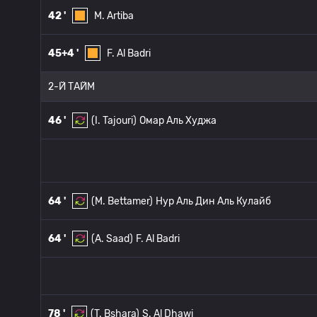
42 '
M. Artiba
45+4 '
F. Al Badri
2-Й ТАЙМ
46 '
(I. Tajouri)
Омар Аль Худжа
64 '
(M. Bettamer)
Нур Аль Дин Аль Кулайб
64 '
(A. Saad)
F. Al Badri
78 '
(T. Bshara)
S. Al Dhawi