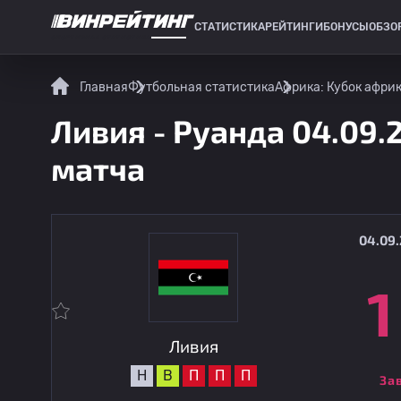
СТАТИСТИКА
РЕЙТИНГИ
БОНУСЫ
ОБЗО
СПОРТИВНАЯ СТАТИСТИКА
Главная
Футбольная статистика
Африка: Кубок афри
Ливия - Руанда 04.09.
матча
04.09.
1
Ливия
Н
В
П
П
П
За