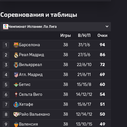
Соревнования и таблицы
Чемпионат Испании: Ла Лига
Игры
В/Н/П
Очки
Барселона
38
31/1/6
94
1
Реал Мадрид
38
27/5/6
86
2
Вильярреал
38
22/6/10
72
3
Атл. Мадрид
38
21/6/11
69
4
Бетис
38
15/15/8
60
5
Сельта Виго
38
14/12/12
54
6
Хетафе
38
15/6/17
51
7
Райо Вальекано
38
12/14/12
50
8
Валенсия
38
13/10/15
49
9