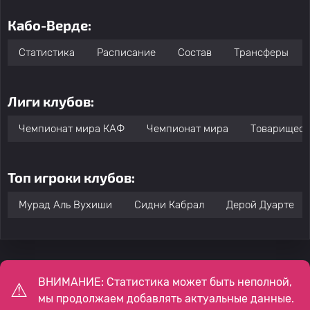
Кабо-Верде:
Статистика
Расписание
Состав
Трансферы
Лиги клубов:
Чемпионат мира КАФ
Чемпионат мира
Товарищеск
Топ игроки клубов:
Мурад Аль Вухиши
Сидни Кабрал
Дерой Дуарте
ВНИМАНИЕ: Статистика может быть неполной,
мы продолжаем добавлять актуальные данные.