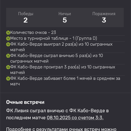
Победы
Ничьи
Поражения
2
5
3
Количество очков - 23
Место в турнирной таблице - 1 (Группа D)
ФК Кабо-Верде выиграл 2 раз(а) из 10 сыгранных
матчей
ФК Кабо-Верде сыграл вничью 5 раз(а) из 10
сыгранных матчей
ФК Кабо-Верде проиграл 3 раз(а) из 10 сыгранных
матчей
ФК Кабо-Верде забивает более 1 мячей в среднем за
матч
Очные встречи
ФК Ливия сыграл вничью с ФК Кабо-Верде в
последнем матче
08.10.2025 со счетом 3:3.
Подробнее с результатами очных встреч можно