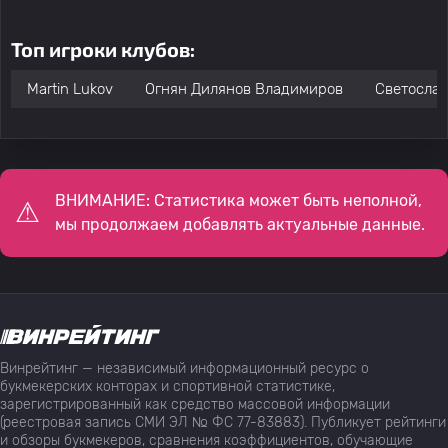
Топ игроки клубов:
Martin Lukov
Огнян Дилянов Владимиров
Светослав
ВНИМАНИЕ: Статистика может быть неполной,
мы продолжаем добавлять актуальные данные.
Винрейтинг — независимый информационный ресурс о
букмекерских конторах и спортивной статистике,
зарегистрированный как средство массовой информации
(реестровая запись СМИ ЭЛ № ФС 77-83883). Публикует рейтинги
и обзоры букмекеров, сравнения коэффициентов, обучающие