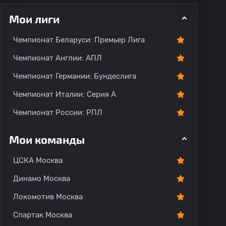
Мои лиги
Чемпионат Беларуси: Премьер Лига
ментарии
Чемпионат Англии: АПЛ
Чемпионат Германии: Бундеслига
Чемпионат Италии: Серия А
Чемпионат России: РПЛ
Мои команды
ЦСКА Москва
Динамо Москва
Локомотив Москва
Спартак Москва