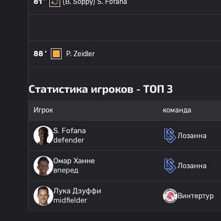
81 '
(B. Soppy)
S. Fofana
88 '
P. Zeidler
Статистика игроков - ТОП 3
Игрок
команда
S. Fofana
Лозанна
defender
Омар Ханне
Лозанна
вперед
Лука Дзуффи
Винтертур
midfielder