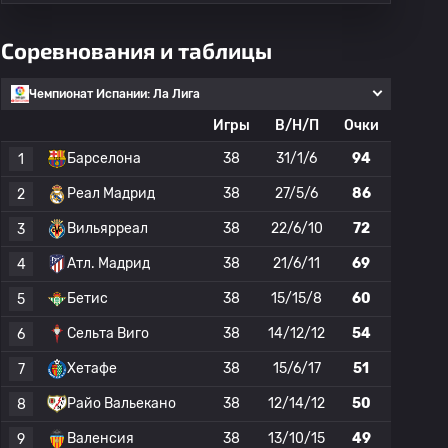
Соревнования и таблицы
Чемпионат Испании: Ла Лига
Игры
В/Н/П
Очки
Барселона
38
31/1/6
94
1
Реал Мадрид
38
27/5/6
86
2
Вильярреал
38
22/6/10
72
3
Атл. Мадрид
38
21/6/11
69
4
Бетис
38
15/15/8
60
5
Сельта Виго
38
14/12/12
54
6
Хетафе
38
15/6/17
51
7
Райо Вальекано
38
12/14/12
50
8
Валенсия
38
13/10/15
49
9