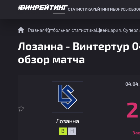
СТАТИСТИКА
РЕЙТИНГИ
БОНУСЫ
ОБЗО
СПОРТИВНАЯ СТАТИСТИКА
Главная
Футбольная статистика
Швейцария: Суперл
Лозанна - Винтертур 0
обзор матча
04.04.
2
Лозанна
В
Н
За