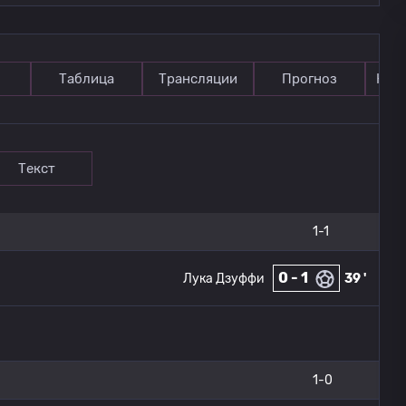
Таблица
Трансляции
Прогноз
Ком
Текст
1-1
0 - 1
Лука Дзуффи
39 '
1-0