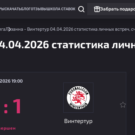
Забрать подар
РЫ
СКАЧАТЬ
БЛОГ
ОТЗЫВЫ
ШКОЛА СТАВОК
ига
Лозанна - Винтертур 04.04.2026 статистика личных встреч, сч
4.04.2026 статистика личн
2026 19:00
:
1
Швейцария: Челлендж Лига
Винтертур
07.08
20:30
Уил
Винтертур
вершен