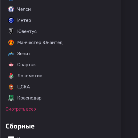
Челси
Интер
Ювентус
Манчестер Юнайтед
Зенит
Спартак
Локомотив
ЦСКА
нций
Краснодар
Смотреть все
Сборные
у