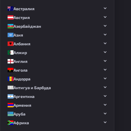
Австралия
Австрия
Азербайджан
Азия
Албания
Алжир
Англия
Ангола
Андорра
Антигуа и Барбуда
Аргентина
Армения
Аруба
Африка