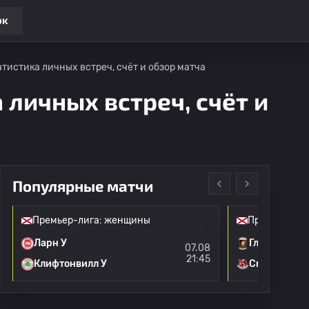
ок
статистика личных встреч, счёт и обзор матча
а личных встреч, счёт и
Популярные матчи
Премьер-лига: женщины
Премьер-ли
Ларн У
Гленторан У
07.08
21:45
Клифтонвилл У
Crusaders St