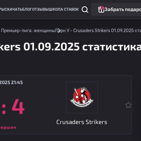
Забрать подар
РЫ
СКАЧАТЬ
БЛОГ
ОТЗЫВЫ
ШКОЛА СТАВОК
: Премьер-лига: женщины
Ларн У - Crusaders Strikers 01.09.2025 
ikers 01.09.2025 статистик
2025 21:45
:
4
Премьер-лига: женщины
Гленторан У
07.08
21:45
Crusaders Strikers
Crusaders Strikers
вершен