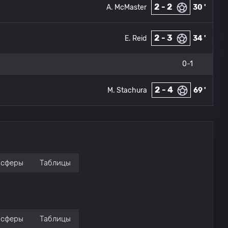
2 - 2
A. McMaster
30 '
2 - 3
E. Reid
34 '
0-1
2 - 4
M. Stachura
69 '
нсферы
Таблицы
нсферы
Таблицы