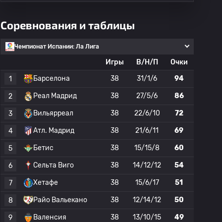
Соревнования и таблицы
Чемпионат Испании: Ла Лига
Игры
В/Н/П
Очки
Барселона
38
31/1/6
94
1
Реал Мадрид
38
27/5/6
86
2
Вильярреал
38
22/6/10
72
3
Атл. Мадрид
38
21/6/11
69
4
Бетис
38
15/15/8
60
5
Сельта Виго
38
14/12/12
54
6
Хетафе
38
15/6/17
51
7
Райо Вальекано
38
12/14/12
50
8
Валенсия
38
13/10/15
49
9