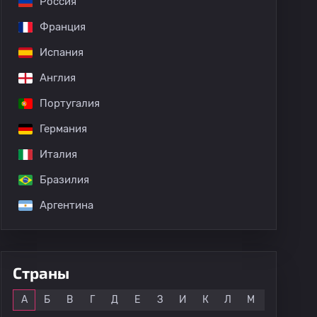
Россия
Франция
Испания
Англия
Португалия
Германия
Италия
Бразилия
Аргентина
Страны
Все
А
Б
В
Г
Д
Е
З
И
К
Л
М
Н
О