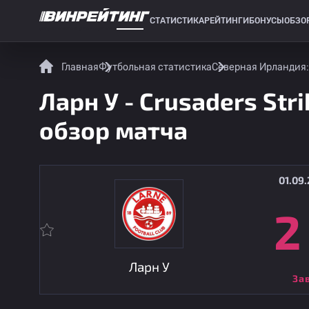
СТАТИСТИКА
РЕЙТИНГИ
БОНУСЫ
ОБЗО
СПОРТИВНАЯ СТАТИСТИКА
Главная
Футбольная статистика
Северная Ирландия
Ларн У - Crusaders Str
обзор матча
01.09.
2
Ларн У
За