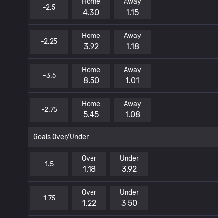
Home
Away
-2.5
4.30
1.15
Home
Away
-2.25
3.92
1.18
Home
Away
-3.5
8.50
1.01
Home
Away
-2.75
5.45
1.08
Goals Over/Under
Over
Under
1.5
1.18
3.92
Over
Under
1.75
1.22
3.50