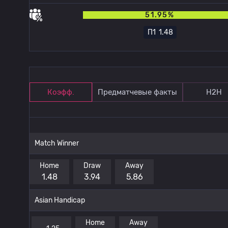
51.95%
П1
1.48
Коэфф.
Предматчевые факты
Н2Н
Match Winner
Home
Draw
Away
1.48
3.94
5.86
Asian Handicap
Home
Away