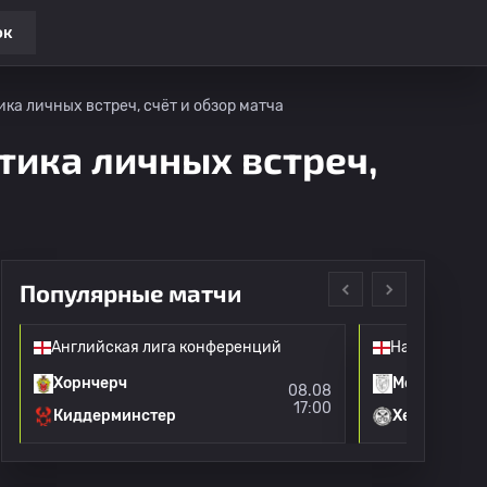
ок
ка личных встреч, счёт и обзор матча
тика личных встреч,
Популярные матчи
Английская лига конференций
Национальна
Хорнчерч
Мертир Тау
08.08
17:00
Киддерминстер
Хеднесфор