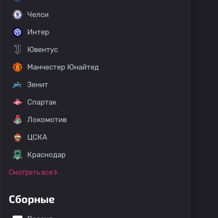
Челси
Интер
Ювентус
Манчестер Юнайтед
Зенит
Спартак
Локомотив
ЦСКА
Краснодар
Смотреть все
Сборные