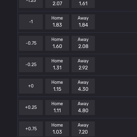
-1.25
2.07
1.61
Home
Away
-1
1.83
1.84
Home
Away
-0.75
1.60
2.08
Home
Away
-0.25
1.31
2.92
Home
Away
+0
1.15
4.30
Home
Away
+0.25
1.11
4.80
Home
Away
+0.75
1.03
7.20