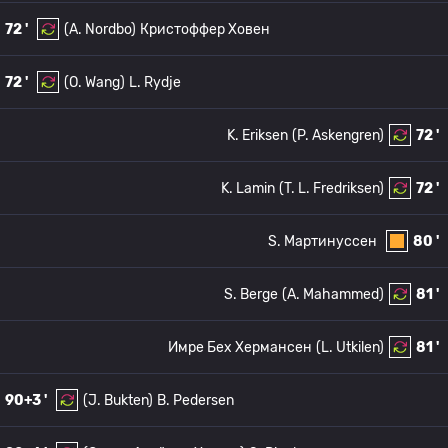
72 '
(A. Nordbo)
Кристоффер Ховен
72 '
(O. Wang)
L. Rydje
K. Eriksen
(P. Askengren)
72 '
K. Lamin
(T. L. Fredriksen)
72 '
S. Мартинуссен
80 '
S. Berge
(A. Mahammed)
81 '
Имре Бех Хермансен
(L. Utkilen)
81 '
90+3 '
(J. Bukten)
B. Pedersen