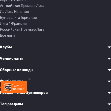
Английская Премьер Лига
Ла Лига Испания
Бундеслига Германия
Лига 1 Франция
Российская Премьер Лига
Все лиги
Клубы
Чемпионаты
Сборные команды
Футболисты
Получи
подарок!
Предложения букмекеров
Топ разделы