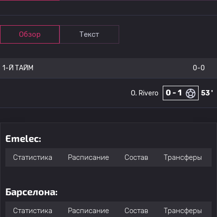
Обзор
Текст
1-Й ТАЙМ
0-0
0 - 1
O. Rivero
53 '
Emelec:
Статистика
Расписание
Состав
Трансферы
Барселона:
Статистика
Расписание
Состав
Трансферы