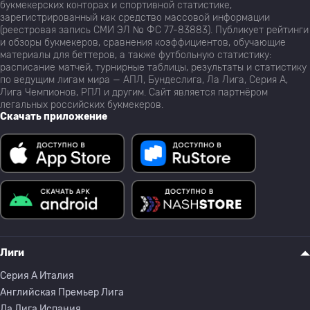
букмекерских конторах и спортивной статистике,
зарегистрированный как средство массовой информации
(реестровая запись СМИ ЭЛ № ФС 77-83883). Публикует рейтинги
и обзоры букмекеров, сравнения коэффициентов, обучающие
материалы для беттеров, а также футбольную статистику:
расписание матчей, турнирные таблицы, результаты и статистику
по ведущим лигам мира — АПЛ, Бундеслига, Ла Лига, Серия А,
Лига Чемпионов, РПЛ и другим. Сайт является партнёром
легальных российских букмекеров.
Скачать приложение
Лиги
Серия A Италия
Английская Премьер Лига
Ла Лига Испания