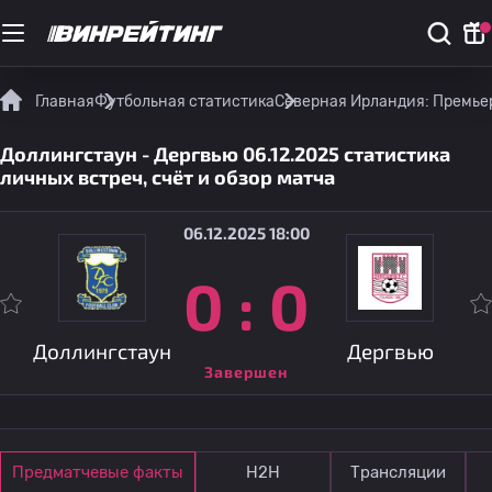
Главная
Футбольная статистика
Северная Ирландия: Премье
Доллингстаун - Дергвью 06.12.2025 статистика
личных встреч, счёт и обзор матча
06.12.2025 18:00
0
:
0
Доллингстаун
Дергвью
Завершен
Предматчевые факты
Н2Н
Трансляции