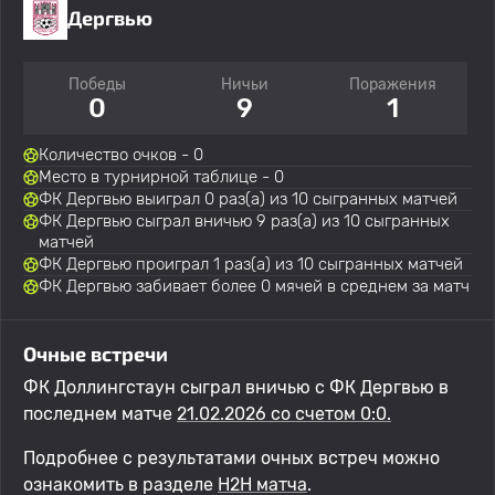
Дергвью
Победы
Ничьи
Поражения
0
9
1
Количество очков - 0
Место в турнирной таблице - 0
ФК Дергвью выиграл 0 раз(а) из 10 сыгранных матчей
ФК Дергвью сыграл вничью 9 раз(а) из 10 сыгранных
матчей
ФК Дергвью проиграл 1 раз(а) из 10 сыгранных матчей
ФК Дергвью забивает более 0 мячей в среднем за матч
Очные встречи
ФК Доллингстаун сыграл вничью с ФК Дергвью в
последнем матче
21.02.2026 со счетом 0:0.
Подробнее с результатами очных встреч можно
ознакомить в разделе
H2H матча
.