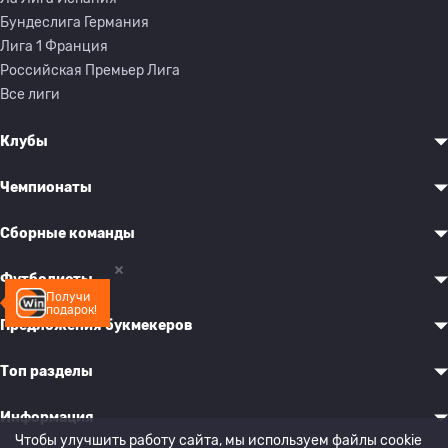
Бундеслига Германия
Лига 1 Франция
Российская Премьер Лига
Все лиги
Клубы
Чемпионаты
Сборные команды
Футболисты
Получи
подарок!
Предложения букмекеров
Топ разделы
Информация
Чтобы улучшить работу сайта, мы используем файлы cookie